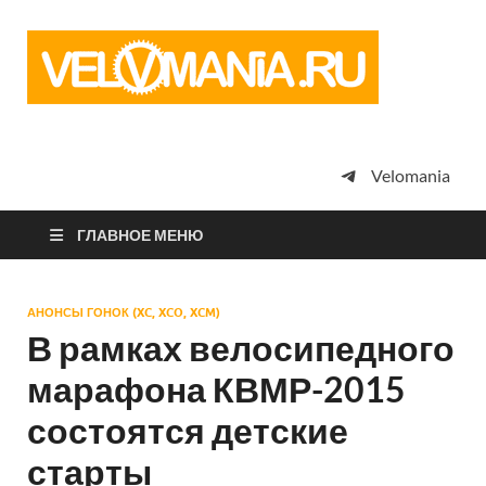
Vel
Сообщество
профессион
велоспорта,
энтузиастов
велотуризма
Velomania
просто
любителей
велосипедов
ГЛАВНОЕ МЕНЮ
АНОНСЫ ГОНОК (XC, XCO, XCM)
В рамках велосипедного
марафона КВМР-2015
состоятся детские
старты