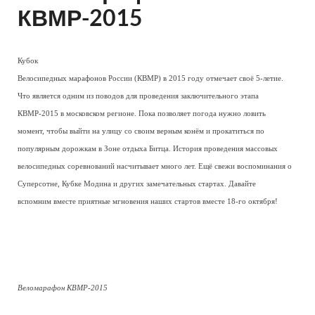
КВМР-2015
Кубок
Велосипедных марафонов России (КВМР) в 2015 году отмечает своё 5-летие.
Что является одним из поводов для проведения заключительного этапа
КВМР-2015 в московском регионе. Пока позволяет погода нужно ловить
момент, чтобы выйти на улицу со своим верным конём и прокатиться по
популярным дорожкам в Зоне отдыха Битца. История проведения массовых
велосипедных соревнований насчитывает много лет. Ещё свежи воспоминания о
Суперсотне, Кубке Модина и других замечательных стартах. Давайте
вспомним вместе приятные мгновения наших стартов вместе 18-го октября!
Веломарафон КВМР-2015