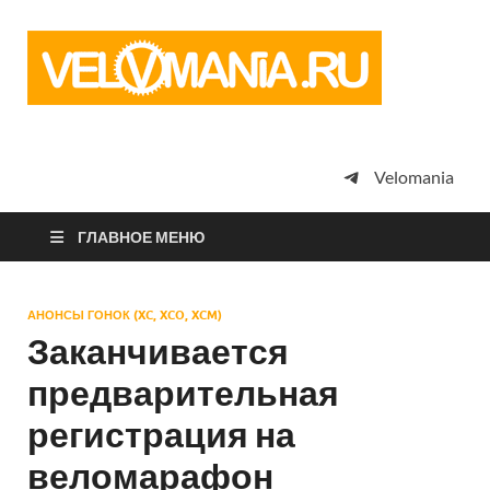
Vel
Сообщество
профессион
велоспорта,
энтузиастов
велотуризма
Velomania
просто
любителей
велосипедов
ГЛАВНОЕ МЕНЮ
АНОНСЫ ГОНОК (XC, XCO, XCM)
Заканчивается
предварительная
регистрация на
веломарафон