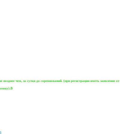
позднее чем, за сутки до соревнований. (при регистрации иметь заявление от
аховку).В
s