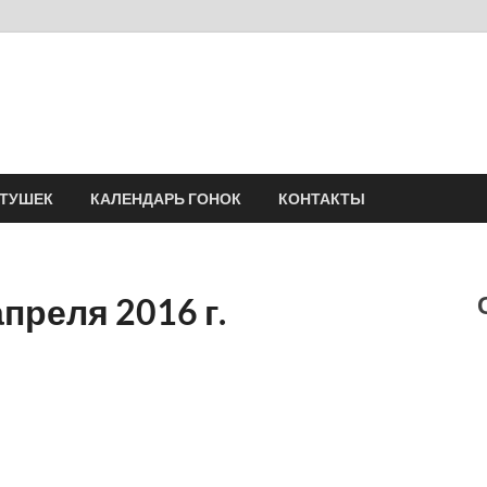
Velomania
Сообщество профессионалов велоспорта, энтузиастов велотуризма
АТУШЕК
КАЛЕНДАРЬ ГОНОК
КОНТАКТЫ
преля 2016 г.