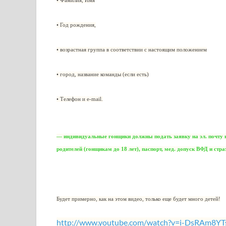
• Фамилия, Имя
• Год рождения,
• возрастная группа в соответствии с настоящим положением
• город, название команды (если есть)
• Телефон и e-mail.
— индивидуальные гонщики должны подать заявку на эл. почту не 
родителей (гонщикам до 18 лет), паспорт, мед. допуск ВФД и стр
Будет примерно, как на этом видео, только еще будет много детей!
http://www.youtube.com/watch?v=i-DsRAm8YT