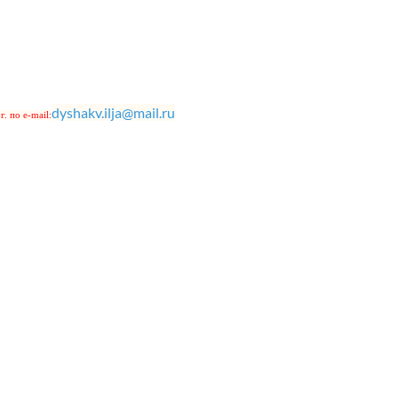
dyshakv.ilja@mail.ru
. по e-mail: