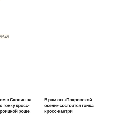
79549
ем в Скопин на
В рамках «Покровской
 гонку кросс-
осени» состоится гонка
Троицкой роще.
кросс-кантри