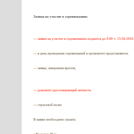
Заявки на участие в соревнованиях
— заявки на участие в соревновании подаются до 9.00 ч. 15.04.2016 г
— в день проведения соревнований в оргкомитет представляется:
— заявка, заверенная врачом,
— документ удостоверяющий личность.
— страховой полис
В заявке необходимо указать: