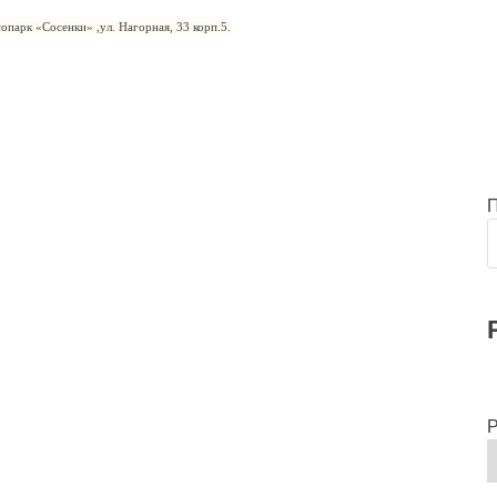
сопарк «Сосенки» ,ул. Нагорная, 33 корп.5.
Р