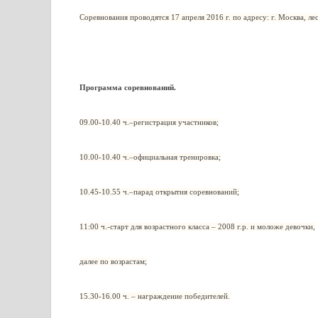
Соревнования проводятся 17 апреля 2016 г. по адресу: г. Москва, ле
Программа соревнований.
09.00-10.40 ч.–регистрация участников;
10.00-10.40 ч.–официальная тренировка;
10.45-10.55 ч.–парад открытия соревнований;
11:00 ч.-старт для возрастного класса – 2008 г.р. и моложе девочки,
далее по возрастам;
15.30-16.00 ч. – награждение победителей.