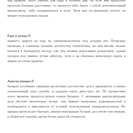
Как правило этого хватает для езды в течении дня, но если вам предстоит
проехать большее расстояние, то придется либо брать с собой дополнительный
аккумулятор, либо подзаряжаться в пути. Хотя вам по-прежнему ничего не
мешает использовать педали.
Езда в дождь:
В
прямого запрета на езду на электровелосипеде под дождём нет. Поскольку
проводка и элементы питания достаточно герметичны, на нем вполне можно
кататься в пасмурную погоду или под мелким моросящим дождичком, однако
поездок под ливнем лучше избегать, хотя и на обычном велосипеде ездить в
ливень не очень приятно.
Аккумуляторы:
В
батареи (особенно свинцово-кислотные) достаточно долго заряжаются и имеют
ограниченный срок службы -в среднем около двух-трех лет. По прошествии
этого времени придется купить новую батарею. С литиевыми аккумуляторами
дела обстоят значительно лучше: они бывают нескольких разновидностей и
подбираются в зависимости от условий использования электровелосипеда. Их
зарядка происходит быстрее, циклов перезарядки больше, да и весят они меньше,
в общем всё хорошо, кроме более дорогой стоимости.