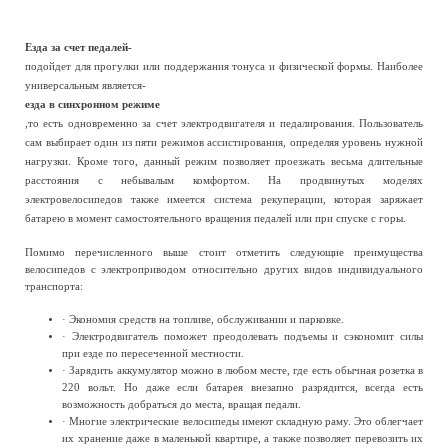
Езда за счет педалей-
подойдет для прогулки или поддержания тонуса и физической формы. Наиболее
универсальным является-
езда в синхронном режиме
,то есть одновременно за счет электродвигателя и педалирования. Пользователь
сам выбирает один из пяти режимов ассистирования, определяя уровень нужной
нагрузки. Кроме того, данный режим позволяет проезжать весьма длительные
расстояния с небывалым комфортом. На продвинутых моделях
электровелосипедов также имеется система рекуперации, которая заряжает
батарею в момент самостоятельного вращения педалей или при спуске с горы.
Помимо перечисленного выше стоит отметить следующие преимущества
велосипедов с электроприводом относительно других видов индивидуального
транспорта:
· Экономия средств на топливе, обслуживании и парковке.
· Электродвигатель поможет преодолевать подъемы и сэкономит силы
при езде по пересеченной местности.
· Зарядить аккумулятор можно в любом месте, где есть обычная розетка в
220 вольт. Но даже если батарея внезапно разрядится, всегда есть
возможность добраться до места, вращая педали.
· Многие электрические велосипеды имеют складную раму. Это облегчает
их хранение даже в маленькой квартире, а также позволяет перевозить их