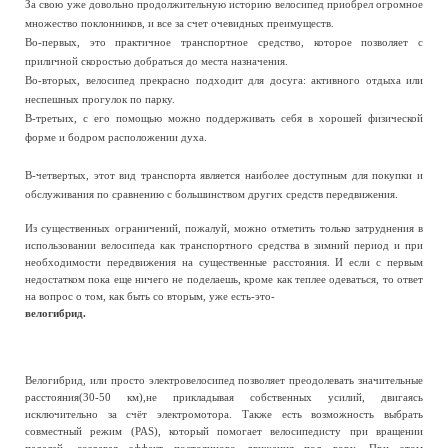
За свою уже довольно продолжительную историю велосипед приобрел огромное
множество поклонников, и все за счет очевидных преимуществ.
Во-первых, это практичное транспортное средство, которое позволяет с
приличной скоростью добраться до места назначения.
Во-вторых, велосипед прекрасно подходит для досуга: активного отдыха или
неспешных прогулок по парку.
В-третьих, с его помощью можно поддерживать себя в хорошей физической
форме и бодром расположении духа.
В-четвертых, этот вид транспорта является наиболее доступным для покупки и
обслуживания по сравнению с большинством других средств передвижения.
Из существенных ограничений, пожалуй, можно отметить только затруднения в
использовании велосипеда как транспортного средства в зимний период и при
необходимости передвижения на существенные расстояния. И если с первым
недостатком пока еще ничего не поделаешь, кроме как теплее одеваться, то ответ
на вопрос о том, как быть со вторым, уже есть-это-
велогибрид.
Велогибрид, или просто электровелосипед позволяет преодолевать значительные
расстояния(30-50 км),не прикладывая собственных усилий, двигаясь
исключительно за счёт электромотора. Также есть возможность выбрать
совместный режим (PAS), который помогает велосипедисту при вращении