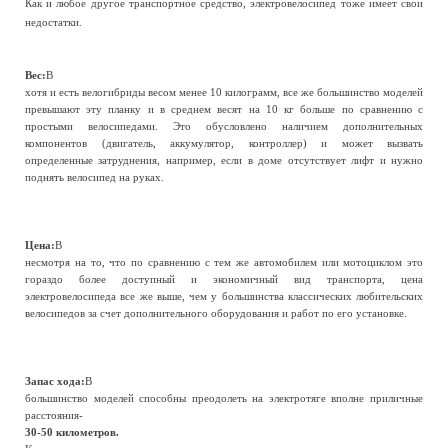
Как и любое другое транспортное средство, электровелосипед тоже имеет свои
недостатки.
Вес:
В
хотя и есть велогибриды весом менее 10 килограмм, все же большинство моделей
превышают эту планку и в среднем весят на 10 кг больше по сравнению с
простыми велосипедами. Это обусловлено наличием дополнительных
компонентов (двигатель, аккумулятор, контроллер) и может вызвать
определенные затруднения, например, если в доме отсутствует лифт и нужно
поднять велосипед на руках.
Цена:
В
несмотря на то, что по сравнению с тем же автомобилем или мотоциклом это
гораздо более доступный и экономичный вид транспорта, цена
электровелосипеда все же выше, чем у большинства классических любительских
велосипедов за счет дополнительного оборудования и работ по его установке.
Запас хода:
В
большинство моделей способны преодолеть на электротяге вполне приличные
расстояния-
30-50 километров.