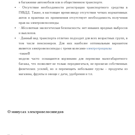
в багажнике автомобиля или в общественном транспорте.
· Отсутствие необходимости регистрации транспортного средства в
ГИБДД. Также, в настоящее время ввиду отсутствия четких нормативных
актов и практики их применения отсутствует необходимость получения
прав на электровелосипеды.
· Абсолютная экологическая безопасность: нет никаких вредных выбросов
и выхлопов.
· Данный вид транспорта отлично подходит для всех возрастных групп, в
том числе пенсионеров. Для них наиболее оптимальным вариантом
является электровелосипеды с тремя колесами-
электротрициклы
-такиеВ
модели часто оснащаются корзинами для перевозки малогабаритного
багажа, что позволяет не только передвигаться, не прилагая собственных
физических усилий, но и перемещать небольшие грузы – продукты из
магазина, фрукты и овощи с дачи, удобрения и т.п.
О минусах электровелосипедов