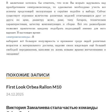
В заключение хотелось бы отметить, что если Вы всерьёз задумались над
приобретением электровелосипеда, то однозначно необходимо учесть все
аспекты предстоящей эксплуатации и серьёзно подойти к выбору. Сейчас
существует огромное количество различных моделей отличающихся друг от
друга по цене, диаметру колес, раме, типу батареи, техническим
характеристикам, качеству комплектующих и сборке. Всё это разнообразие
позволяет практически каждому подобрать подходящий именно для него
вариант. В настоящее время-
электровелосипеды
—
В
набирают всё большую популярность и признание среди людей различных
возрастов и материального достатка, наделяя своих владельцев ещё большей
свободой передвижения, наполняя их жизнь новыми яркими впечатлениями и
эмоциями!
ПОХОЖИЕ ЗАПИСИ
First Look Orbea Rallon M10
24.12.2025
Виктория Замалиева стала частью команды