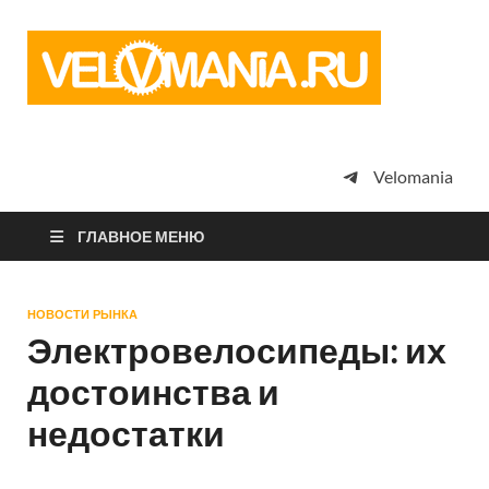
Vel
Сообщество
профессион
велоспорта,
энтузиастов
велотуризма
Velomania
просто
любителей
велосипедов
ГЛАВНОЕ МЕНЮ
НОВОСТИ РЫНКА
Электровелосипеды: их
достоинства и
недостатки