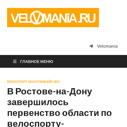
Vel
Сообщество
профессион
велоспорта,
энтузиастов
велотуризма
Velomania
просто
любителей
велосипедов
ГЛАВНОЕ МЕНЮ
ВЕЛОСПОРТ-МАУНТИНБАЙК (XC)
В Ростове-на-Дону
завершилось
первенство области по
велоспорту-