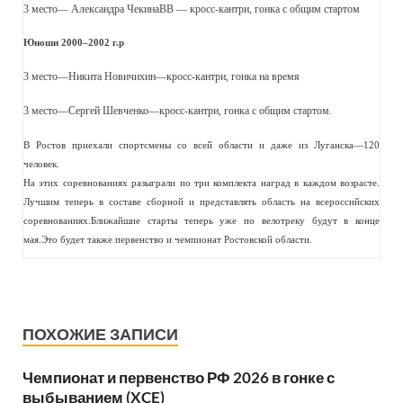
3 место— Александра ЧекинаВВ — кросс-кантри, гонка с общим стартом
Юноши 2000–2002 г.р
3 место—Никита Новичихин—кросс-кантри, гонка на время
3 место—Сергей Шевченко—кросс-кантри, гонка с общим стартом.
В Ростов приехали спортсмены со всей области и даже из Луганска—120
человек.
На этих соревнованиях разыграли по три комплекта наград в каждом возрасте.
Лучшим теперь в составе сборной и представлять область на всероссийских
соревнованиях.Ближайшие старты теперь уже по велотреку будут в конце
мая.Это будет также первенство и чемпионат Ростовской области.
ПОХОЖИЕ ЗАПИСИ
Чемпионат и первенство РФ 2026 в гонке с
выбыванием (XCE)