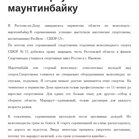
маунтинбайку
В Ростове-на-Дону завершилось первенство области по велоспорту-
маунтинбайку.В соревнованиях успешно выступили шахтинские спортсмены,
воспитанники«РосВело – СШОР-15».
По итогам этих соревнований спортсменки отделения велосипедного спорта
СШОР №15 добились право защищать честь Ростовской области в финале
Спартакиады учащихся спортивных школ России в г. Ижевске.
Маунтинбайк или «горный велосипед» относительно молодой вид
спорта.Спортсмены гоняются на специально оборудованных велосипедах по
спускам, подъемам. И сегодня немало дончан занимаются этим спортом. На
чемпионат и первенство Дона приехали только профессионалы—от 11-летних до
взрослых спортсменов. Для одних это больше опыт, для других—отбор в
сборную области. Маршрут—одинаковый, только дистанция для каждого
возраста разная.
К сожалению, соревнования проходили после проливных дождей. Но
велосипедисты грязи не боятся. К старту соревнований на улице распогодилось,
но дорога не подсохла. Ввиду непогоды пришлось укоротить дистанцию,
потому что маршрут нелегкий, а по грязи усложняется вдвойне:»