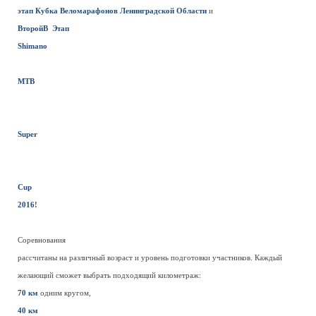
этап Кубка Веломарафонов Ленинградской Области
и
ВторойВ Этап
Shimano
MTB
Super
Cup
2016!
Соревнования
рассчитаны на различный возраст и уровень подготовки участников. Каждый
желающий сможет выбрать подходящий километраж:
70 км
одним кругом,
40 км