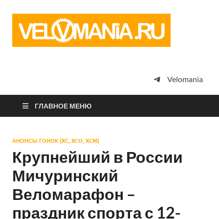
Vel
Сообщество
профессион
велоспорта,
энтузиастов
велотуризма
Velomania
просто
любителей
велосипедов
ГЛАВНОЕ МЕНЮ
АНОНСЫ ГОНОК (XC, XCO, XCM)
Крупнейший в России
Мичуринский
Веломарафон –
праздник спорта с 12-