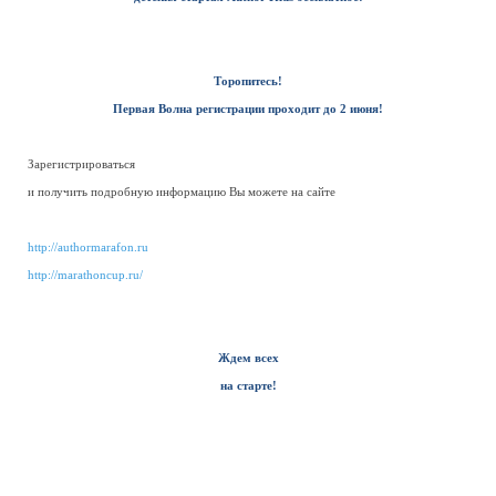
Торопитесь!
Первая Волна регистрации проходит до 2 июня!
Зарегистрироваться
и получить подробную информацию Вы можете на сайте
http://authormarafon.ru
http://marathoncup.ru/
Ждем всех
на старте!