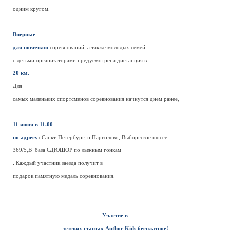
одним кругом.
Впервые
для новичков
соревнований, а также молодых семей
с детьми организаторами предусмотрена дистанция в
20 км.
Для
самых маленьких спортсменов соревнования начнутся днем ранее,
11 июня в 11.00
по адресу
:
Санкт-Петербург, п.Парголово, Выборгское шоссе
369/5,В база СДЮШОР по лыжным гонкам
.
Каждый участник заезда получит в
подарок памятную медаль соревнования.
Участие в
детских стартах Author Kids бесплатное!