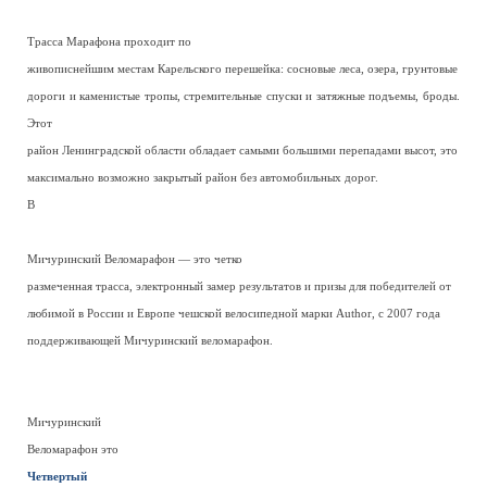
Трасса Марафона проходит по
живописнейшим местам Карельского перешейка: сосновые леса, озера, грунтовые
дороги и каменистые тропы, стремительные спуски и затяжные подъемы, броды.
Этот
район Ленинградской области обладает самыми большими перепадами высот, это
максимально возможно закрытый район без автомобильных дорог.
В
Мичуринский Веломарафон — это четко
размеченная трасса, электронный замер результатов и призы для победителей от
любимой в России и Европе чешской велосипедной марки Author, с 2007 года
поддерживающей Мичуринский веломарафон.
Мичуринский
Веломарафон это
Четвертый