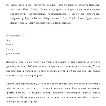
26 июня 2016 года состоится большое велоспортивное событие-массовый
велозаезд Gran Fondo. Самая популярная в мире серия велосипедных
мероприятий, объединяющая профессионалов и любителей велоспорта,
впервые пройдет в России. Старт первого Gran Fondo Russia будет дан в
парке “Яхрома” Дмитровского района Подмосковья.
Регистрация на
Gran
Fondo
Russia
уже открыта.
Испытать себя можно будет на
трех дистанциях
в зависимости от личного
уровня участника: 100 км-для велогонщиков и участников-триатлонистов, 70 км-
для опытных и уверенных в себе велосипедистов и 30 км-для тех, кто только
начинает ставить свои рекорды.
Следуя мировой традиции, Gran Fondo проходит недалеко от города и сочетает в
себе лучшее от велогонки и большой велопрогулки. Живописная местность,
крутые подъемы и гладкие спуски являются обязательной частью такого
велозаезда. На пути велосипедистов встретятся старинные усадьбы и церкви,
живописные рощи и пруды.