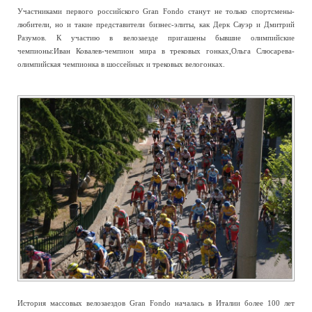
Участниками первого российского Gran Fondo станут не только спортсмены-
любители, но и такие представители бизнес-элиты, как Дерк Сауэр и Дмитрий
Разумов. К участию в велозаезде пригашены бывшие олимпийские
чемпионы:Иван Ковалев-чемпион мира в трековых гонках,Ольга Слюсарева-
олимпийская чемпионка в шоссейных и трековых велогонках.
История массовых велозаездов Gran Fondo началась в Италии более 100 лет