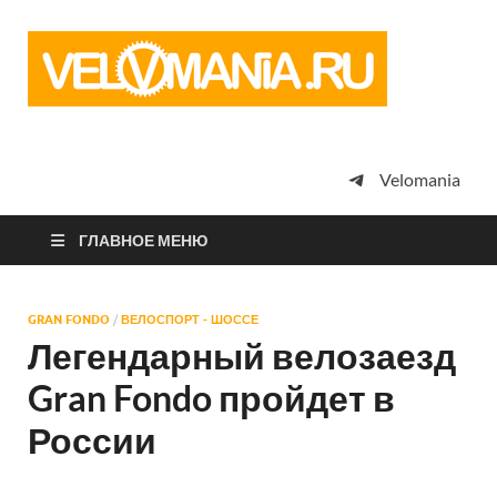
Vel
Сообщество
профессион
велоспорта,
энтузиастов
велотуризма
Velomania
просто
любителей
велосипедов
ГЛАВНОЕ МЕНЮ
GRAN FONDO
/
ВЕЛОСПОРТ - ШОССЕ
Легендарный велозаезд
Gran Fondo пройдет в
России