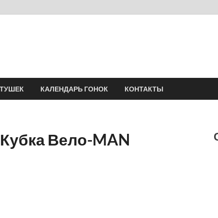
Velomania
Сообщество профессионалов велоспорта, энтузиастов велотуризма
АТУШЕК
КАЛЕНДАРЬ ГОНОК
КОНТАКТЫ
 Кубка Вело-MAN