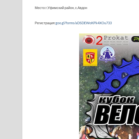
Место:г.Уфимский район, с.Авдон
Регистрация:
goo.gl/forms/aDSDEWoKPk4XOu733