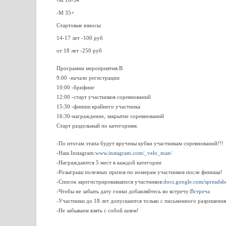
-М 18-34
-М 35+
Стартовые взносы:
14-17 лет -100 руб
от 18 лет -250 руб
Программа мероприятия:В
9:00 -начало регистрации
10:00 -брифинг
12:00 -старт участников соревнований
15:30 -финиш крайнего участника
16:30-награждение, закрытие соревнований
Старт раздельный по категориям.
-По итогам этапа будут вручены кубки участникам соревнований!!!
-Наш Instagram:
www.instagram.com/_velo_man/
-Награждаются 5 мест в каждой категории
-Розыгрыш полезных призов по номерам участников после финиша!
-Список зарегистрировавшихся участников:
docs.google.com/spread
-Чтобы не забыть дату гонки добавляйтесь во встречу:
Встреча
-Участники до 18 лет допускаются только с письменного разрешения
-Не забываем взять с собой шлем!