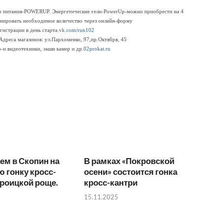
о питания-POWERUP. Энергетические гели-PowerUp-можно приобрести на 4
ронировать необходимое количество через онлайн-форму
егистрации в день старта.
vk.com/run102
Адреса магазинов: ул.Пархоменко, 97,пр.Октября, 45
и видеотехники, экшн камер и др.
02prokat.ru
ем в Скопин на
В рамках «Покровской
 гонку кросс-
осени» состоится гонка
Троицкой роще.
кросс-кантри
15.11.2025