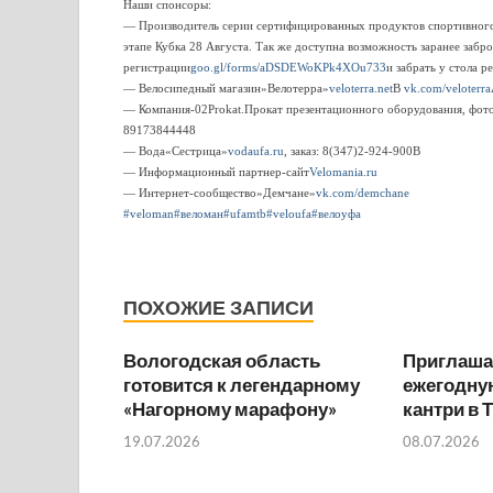
Наши спонсоры:
— Производитель серии сертифицированных продуктов спортивног
этапе Кубка 28 Августа. Так же доступна возможность заранее заб
регистрации
goo.gl/forms/aDSDEWoKPk4XOu733
и забрать у стола р
— Велосипедный магазин»Велотерра»
veloterra.net
В
vk.com/veloterra
— Компания-02Prokat.Прокат презентационного оборудования, фото-
89173844448
— Вода«Сестрица»
vodaufa.ru
, заказ: 8(347)2-924-900В
— Информационный партнер-сайт
Velomania.ru
— Интернет-сообщество»Демчане»
vk.com/demchane
#veloman
#веломан
#ufamtb
#veloufa
#велоуфа
ПОХОЖИЕ ЗАПИСИ
Вологодская область
Приглаша
готовится к легендарному
ежегодную
«Нагорному марафону»
кантри в 
19.07.2026
08.07.2026