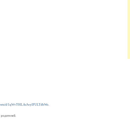
sheets/d/1qWvT0ILArJwyIFULTdbWo.
 родителей.