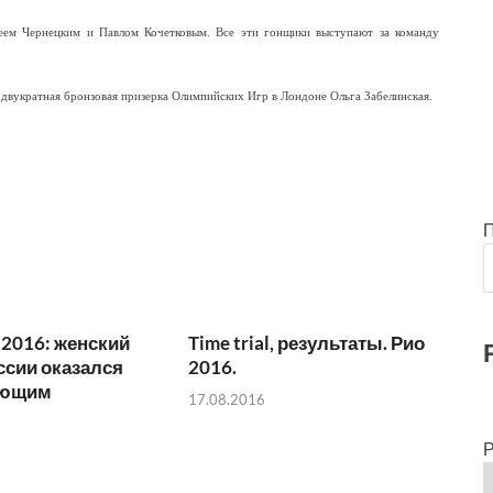
еем Чернецким и Павлом Кочетковым. Все эти гонщики выступают за команду
 двукратная бронзовая призерка Олимпийских Игр в Лондоне Ольга Забелинская.
 2016: женский
Time trial, результаты. Рио
ссии оказался
2016.
яющим
17.08.2016
Р