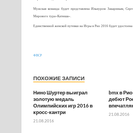
Мужская команда будет представлена Ильнуром Закариным, Серг
Мирового тура«Катюша».
Единственной женской путевки на Игры в Рио 2016 будет удостоена
ФВСР
ПОХОЖИЕ ЗАПИСИ
Нино Шуртер выиграл
bmx в Рио
золотую медаль
дебют Ро
Олимпийских игр 2016 в
впечатл
кросс-кантри
21.08.2016
21.08.2016