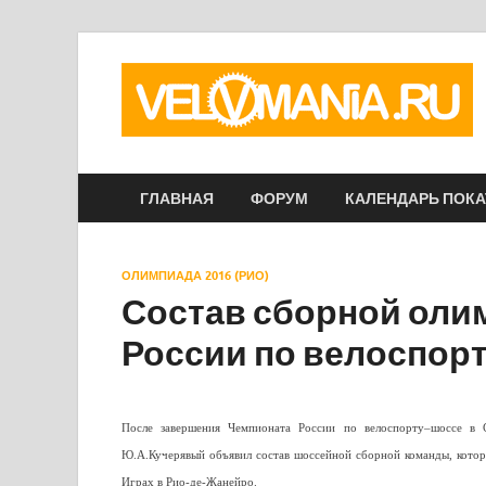
ГЛАВНАЯ
ФОРУМ
КАЛЕНДАРЬ ПОК
ОЛИМПИАДА 2016 (РИО)
Состав сборной оли
России по велоспор
После завершения Чемпионата России по велоспорту–шоссе в С
Ю.А.Кучерявый объявил состав шоссейной сборной команды, котор
Играх в Рио-де-Жанейро.