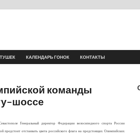
Velomania
Сообщество профессионалов велоспорта, энтузиастов велотуризма
АТУШЕК
КАЛЕНДАРЬ ГОНОК
КОНТАКТЫ
мпийской команды
ту–шоссе
евастополе Генеральный директор Федерации велосипедного спорта России
ой предстоит отстаивать цвета российского флага на предстоящих Олимпийских