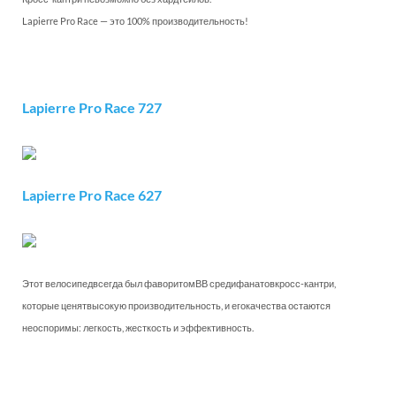
Lapierre Pro Race — это 100% производительность!
Lapierre Pro Race 727
Lapierre Pro Race 627
Этот велосипедвсегда был фаворитомВВ средифанатовкросс-кантри,
которые ценятвысокую производительность, и егокачества остаются
неоспоримы: легкость, жесткость и эффективность.