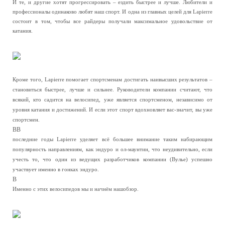
И те, и другие хотят прогрессировать – ездить быстрее и лучше. Любители и
профессионалы одинаково любят наш спорт. И одна из главных целей для Lapierre
состоит в том, чтобы все райдеры получали максимальное удовольствие от
катания.
Кроме того, Lapierre помогает спортсменам достигать наивысших результатов –
становиться быстрее, лучше и сильнее. Руководители компании считают, что
всякий, кто садится на велосипед, уже является спортсменом, независимо от
уровня катания и достижений. И если этот спорт вдохновляет вас-значит, вы уже
спортсмен.
ВВ
последние годы Lapierre уделяет всё большее внимание таким набирающим
популярность направлениям, как эндуро и ол-маунтин, что неудивительно, если
учесть то, что один из ведущих разработчиков компании (Вулье) успешно
участвует именно в гонках эндуро.
В
Именно с этих велосипедов мы и начнём нашобзор.