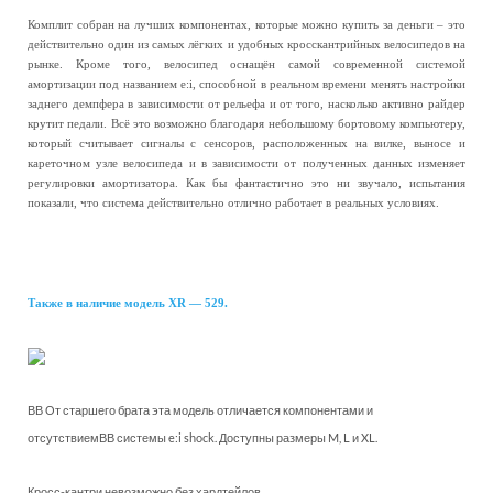
Комплит собран на лучших компонентах, которые можно купить за деньги – это
действительно один из самых лёгких и удобных кросскантрийных велосипедов на
рынке. Кроме того, велосипед оснащён самой современной системой
амортизации под названием e:i, способной в реальном времени менять настройки
заднего демпфера в зависимости от рельефа и от того, насколько активно райдер
крутит педали. Всё это возможно благодаря небольшому бортовому компьютеру,
который считывает сигналы с сенсоров, расположенных на вилке, выносе и
кареточном узле велосипеда и в зависимости от полученных данных изменяет
регулировки амортизатора. Как бы фантастично это ни звучало, испытания
показали, что система действительно отлично работает в реальных условиях.
Также в наличие модель XR — 529.
ВВ От старшего брата эта модель отличается компонентами и
отсутствиемВВ системы e:i shock. Доступны размеры M, L и XL.
Кросс-кантри невозможно без хардтейлов.