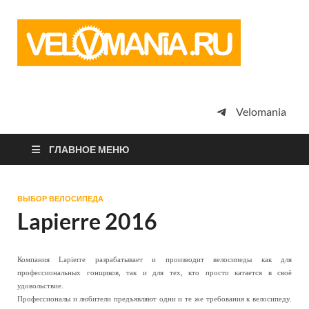
Vel
Сообщество
профессион
велоспорта,
энтузиастов
велотуризма
Velomania
просто
любителей
велосипедов
ГЛАВНОЕ МЕНЮ
ВЫБОР ВЕЛОСИПЕДА
Lapierre 2016
Компания Lapierre разрабатывает и производит велосипеды как для
профессиональных гонщиков, так и для тех, кто просто катается в своё
удовольствие.
Профессионалы и любители предъявляют одни и те же требования к велосипеду.