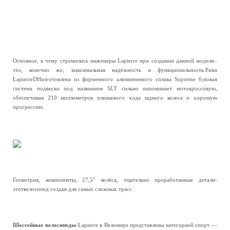
Основное, к чему стремились инженеры Lapierre при создании данной модели–
это, конечно же, максимальная надёжность и функциональность.Рама
LapierreDHизготовлена из фирменного алюминиевого сплава Supreme 6;новая
система подвески под названием SLT сильно напоминает мотокроссовую,
обеспечивая 210 миллиметров плюшевого хода заднего колеса и хорошую
прогрессию.
Геометрия, компоненты, 27,5″ колёса, тщательно проработанные детали-
этотвелосипед создан для самых сложных трасс.
Шоссейные велосипеды-
Lapierre в Веломире представлены категорией спорт —