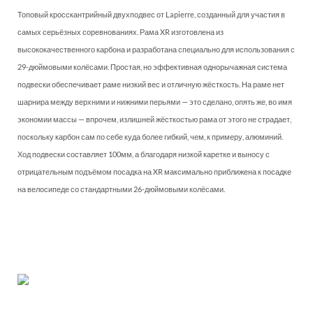
Топовый кросскантрийный двухподвес от Lapierre, созданный для участия в
самых серьёзных соревнованиях. Рама XR изготовлена из
высококачественного карбона и разработана специально для использования с
29-дюймовыми колёсами. Простая, но эффективная однорычажная система
подвески обеспечивает раме низкий вес и отличную жёсткость. На раме нет
шарнира между верхними и нижними перьями — это сделано, опять же, во имя
экономии массы — впрочем, излишней жёсткостью рама от этого не страдает,
поскольку карбон сам по себе куда более гибкий, чем, к примеру, алюминий.
Ход подвески составляет 100мм, а благодаря низкой каретке и выносу с
отрицательным подъёмом посадка на XR максимально приближена к посадке
на велосипеде со стандартными 26-дюймовыми колёсами.