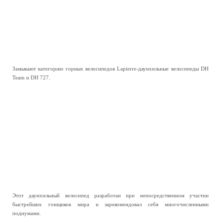
Замыкают категорию горных велосипедов Lapierre-даунхильные велосипеды DH
Team и DH 727.
Этот даунхильный велосипед разработан при непосредственном участии
быстрейших гонщиков мира и зарекомендовал себя многочисленными
подиумами.