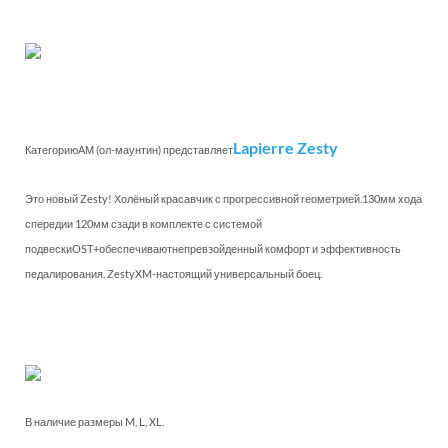
Lapierre Zesty
КатегориюАМ (ол-маунтин) представляет
Это новый Zesty! Холёный красавчик с прогрессивной геометрией.130мм хода
спередии 120мм сзади в комплекте с системой
подвескиOST+обеспечиваютнепревзойденный комфорт и эффективность
педалирования. ZestyXM-настоящий универсальный боец.
В наличие размеры M, L, XL.