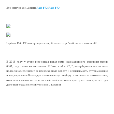
Это конечно же Lapierre
Raid FX
и
Raid FX+
Lapierre Raid FX-это пропуск в мир больших гор без больших вложений!
В 2016 году у этого велосипеда новая рама изавиационного алюминия марки
6061, ход подвески составляет 120мм; колёса 27,5″,четырёхрычажная система
подвески обеспечивает её превосходную работу и независимость от торможения
и педалирования.Благодаря оптимальному подбору компонентов этотвелосипед
отличается малым весом и высокой надёжностью и прослужит вам долгие годы
даже при ежедневном интенсивном катании.