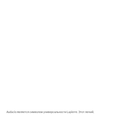
Audacio является символом универсальности Lapierre. Этот легкий,
эффективный и доступный велосипед позволит вам ездить чаще и быстрее,
чем вы себе можете представить.
Все эти велосипеды представлены в магазине Веломирпо адресу:г.Москва, ул.
www.velomirshop.ru
Люсиновская,53 и в интернет-магазине