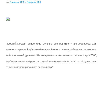
это
Audacio 100 и Audacio 200
Пожалуй, каждый гонщик хочет больше тренироваться и прогрессировать. И
данная модель от Lapierre–лёгкая, надёжная и очень удобная – позволит вам
выйти на новый уровень. Жёсткая рама из алюминиевого сплава марки 7005,
карбоновая вилка и грамотно подобранные компоненты – что ещё нужно для
отличного тренировочного велосипеда?