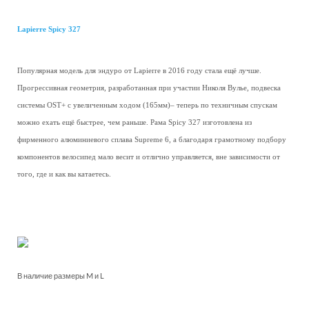
Lapierre Spicy 327
Популярная модель для эндуро от Lapierre в 2016 году стала ещё лучше.
Прогрессивная геометрия, разработанная при участии Николя Вулье, подвеска
системы OST+ с увеличенным ходом (165мм)– теперь по техничным спускам
можно ехать ещё быстрее, чем раньше. Рама Spicy 327 изготовлена из
фирменного алюминиевого сплава Supreme 6, а благодаря грамотному подбору
компонентов велосипед мало весит и отлично управляется, вне зависимости от
того, где и как вы катаетесь.
В наличие размеры M и L