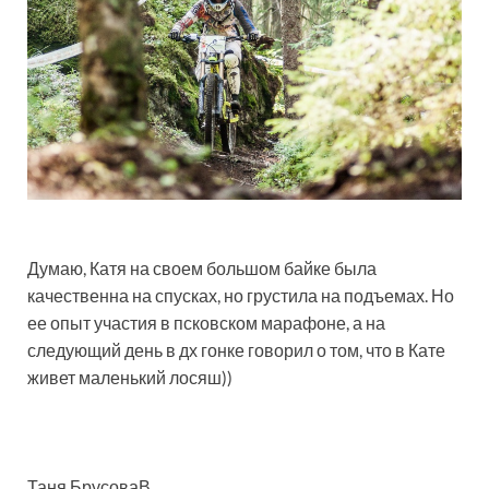
Думаю, Катя на своем большом байке была
качественна на спусках, но грустила на подъемах. Но
ее опыт участия в псковском марафоне, а на
следующий день в дх гонке говорил о том, что в Кате
живет маленький лосяш))
Таня БрусоваВ