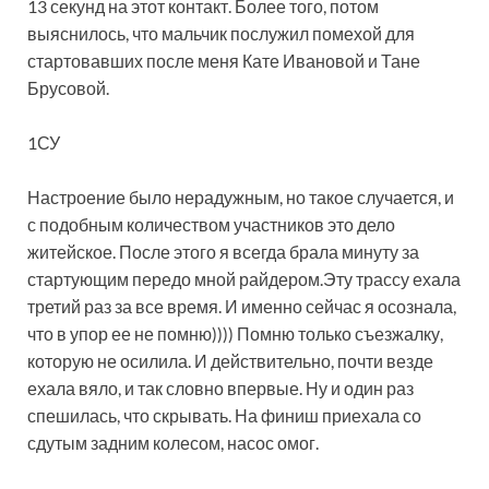
13 секунд на этот контакт. Более того, потом
выяснилось, что мальчик послужил помехой для
стартовавших после меня Кате Ивановой и Тане
Брусовой.
1СУ
Настроение было нерадужным, но такое случается, и
с подобным количеством участников это дело
житейское. После этого я всегда брала минуту за
стартующим передо мной райдером.Эту трассу ехала
третий раз за все время. И именно сейчас я осознала,
что в упор ее не помню)))) Помню только съезжалку,
которую не осилила. И действительно, почти везде
ехала вяло, и так словно впервые. Ну и один раз
спешилась, что скрывать. На финиш приехала со
сдутым задним колесом, насос омог.