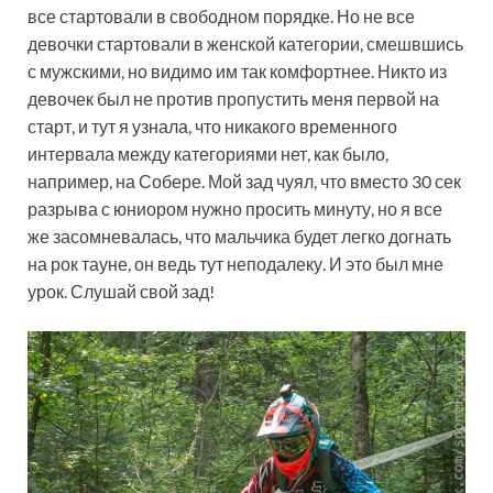
все стартовали в свободном порядке. Но не все
девочки стартовали в женской категории, смешвшись
с мужскими, но видимо им так комфортнее. Никто из
девочек был не против пропустить меня первой на
старт, и тут я узнала, что никакого временного
интервала между категориями нет, как было,
например, на Собере. Мой зад чуял, что вместо 30 сек
разрыва с юниором нужно просить минуту, но я все
же засомневалась, что мальчика будет легко догнать
на рок тауне, он ведь тут неподалеку. И это был мне
урок. Слушай свой зад!