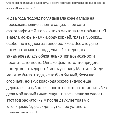
Обе гонки проходили в одни даты, и локти мои были покусаны, но выбор все же
пал на «Ялгора Race» В
Я два года подряд поглядывала краем глаза на
проскакивающие в ленте социальной сети
фотографии с Ялгоры и тихо мечтала там побывать.Я
видела мокрые камни, орду корней, грязь и уборки…
особенно в одном из видео роликов. Всё это дело
посеяло во мне неподдельный интерес, и я
занамеревалась обязательно при возможности
посетить это место. Однако факт того, что придется
пожертвовать дорогой моему сердцу Магниткой, где
меня не было 3 года, и это был бы 4ый, безумно
огорчали, но вкус краснодарского эндуро еще
держался на губах, и я просто не хотела оставлять без
дела мой новый Giant Reign… плюс я решила сделать
этот год раскаточным после двух лет травм с
ключицами. *здесь идет шутка про усталого
даунхилльщика*