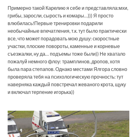
Примерно такой Карелию я себе и представляла:мхи,
грибы, заросли, сырость и комары…))) Я просто
влюбилась!Первые тренировки подарили
необычайные впечатления, т.к. тут было практически
все, что может порадовать мою душу: скоростные
участки, плоские повороты, каменные и корневые
съезжалки, ну да… подъемы тоже были)) Не хватало
пожалуй немного флоу: трамплинов, дропов, хотя
была пара степапов. Однако местами Ялгора словно
проверяла тебя на психологическую прочность: тут
наверняка каждый повстречал жеваного крота, щуку
и включал терпение игорька))