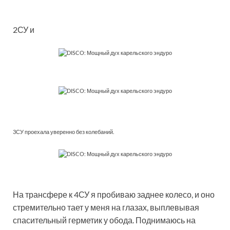
2СУ и
3СУ проехала уверенно без колебаний.
На трансфере к 4СУ я пробиваю заднее колесо, и оно
стремительно тает у меня на глазах, выплевывая
спасительный герметик у обода. Поднимаюсь на