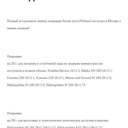
Полный ассортимент зимних покрышек Suomi tyres (Nokian) поступил в Москву к
нашим дилерам!
Покрышки
на 26\» для экстрима и устойчивой езды по ледяным зимним трассам
поступили в полном объеме: Freddies Revenz 26×2.3, Hakka SW 300 26×2.1,
Extreme 294 26×2.1, Extreme 120 26×2.1, Mount and Ground W 160 26×1.9,
Hakkapeliitta W 240 26×1.9, Hakkapeliitta W 106 26×1.75.
Покрышки
на 28\» для кроссовых и туристических велосипедов доступны в версиях:
Hakkapeliitta W 240 28×1 5/8×1 1/2, Hakkapeliitta A10 28×1 5/8×1 1/2,