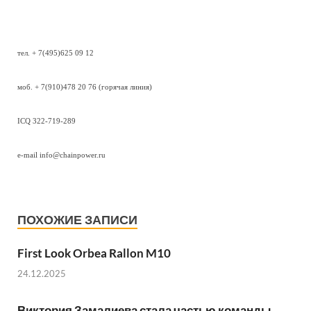
тел. + 7(495)625 09 12
моб. + 7(910)478 20 76 (горячая линия)
IСQ 322-719-289
e-mail info@chainpower.ru
ПОХОЖИЕ ЗАПИСИ
First Look Orbea Rallon M10
24.12.2025
Виктория Замалиева стала частью команды