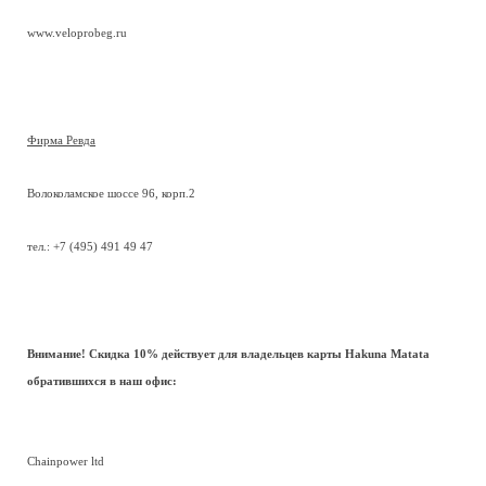
www.veloprobeg.ru
Фирма Ревда
Волоколамское шоссе 96, корп.2
тел.: +7 (495) 491 49 47
Внимание! Скидка 10% действует для владельцев карты Hakuna Matata
обратившихся в наш офис:
Chainpower ltd