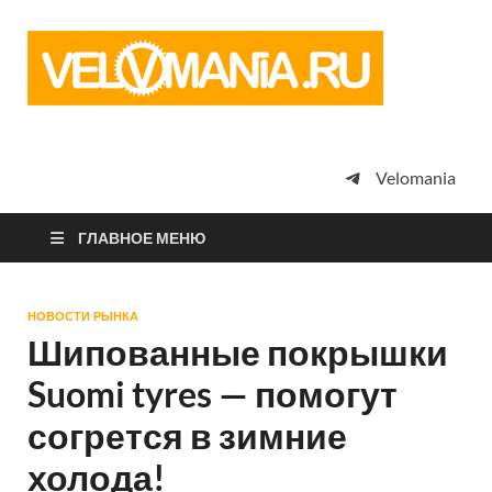
Vel
Сообщество
профессион
велоспорта,
энтузиастов
велотуризма
Velomania
просто
любителей
велосипедов
ГЛАВНОЕ МЕНЮ
НОВОСТИ РЫНКА
Шипованные покрышки
Suomi tyres — помогут
согрется в зимние
холода!