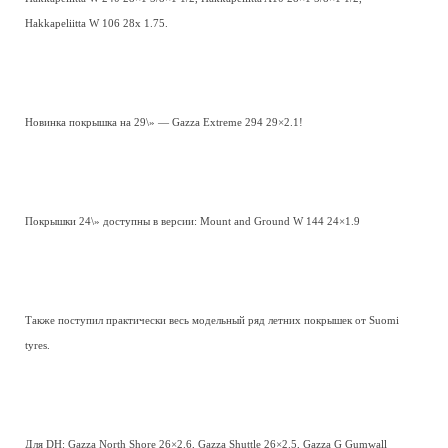
Hakkapeliitta W 106 28x 1.75.
Новинка покрышка на 29\» — Gazza Extreme 294 29×2.1!
Покрышки 24\» доступны в версии: Mount and Ground W 144 24×1.9
Также поступил практически весь модельный ряд летних покрышек от Suomi
tyres.
Для DH: Gazza North Shore 26×2.6, Gazza Shuttle 26×2.5, Gazza G Gumwall