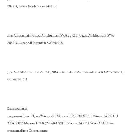
26×2.3, Gazza North Shore 24×2.6
Для Allmountain: Gazza All Mountain SWA 26×2.5, Gazza All Mountain SWA
26×2.3, Gazza All Mountain SW 26×2.3.
Для XC: NBX Lite fold.26×2.0, NBX Lite fold.26×2.2, Boazobeana X SW/A 26×2.1,
Gazzut 26×2.1
Эксклюзивные
покрышки Suomi Tyres/Marzocchi: Marzocchi 2.3 DH SOFT, Marzocchi 2.6 DH
ARA SOFT, Marzocchi 2.6 GW ARA SOFT, Marzocchi 2.3 GW ARA SOFT —
спрашивайте в Сокольниках: