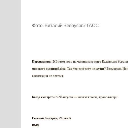
Фото: Виталий Белоусов/ ТАСС
Перспективы:В
В этом году на чемпионате мира Калентьева была ш
мирового маунтинбайка. Так что чем черт не шутит? Возможно, Ирин
в коллекции не хватает.
Когда смотреть:В
20 августа — женская гонка, кросс-кантри.
Евгений Комаров, 28 лет,В
BMX