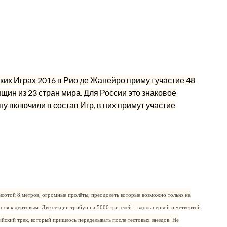
ких Играх 2016 в Рио де Жанейро примут участие 48
ин из 23 стран мира. Для России это знаковое
ну включили в состав Игр, в них примут участие
ысотой 8 метров, огромные пролёты, преодолеть которые возможно только на
ются к дёртовым. Две секции трибун на 5000 зрителей—вдоль первой и четвертой
йский трек, который пришлось переделывать после тестовых заездов. Не