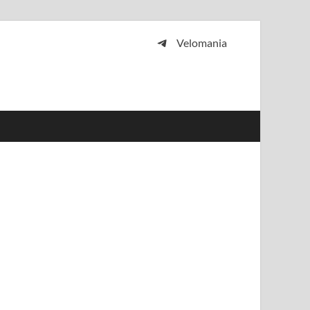
Velomania
 и просто любителей велосипедов.