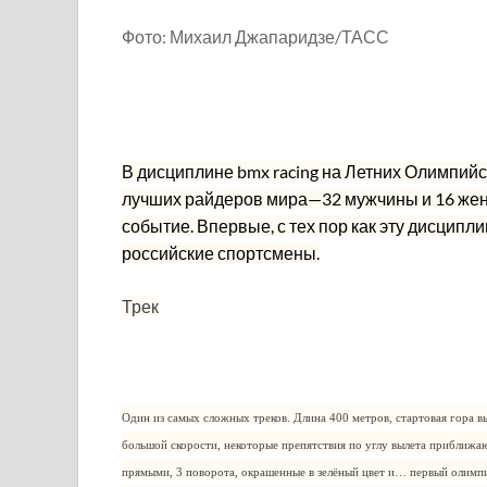
Фото: Михаил Джапаридзе/ТАСС
В дисциплине bmx racing на Летних Олимпийс
лучших райдеров мира—32 мужчины и 16 женщ
событие. Впервые, с тех пор как эту дисципли
российские спортсмены.
Трек
Один из самых сложных треков. Длина 400 метров, стартовая гора в
большой скорости, некоторые препятствия по углу вылета приближа
прямыми, 3 поворота, окрашенные в зелёный цвет и… первый олимпи