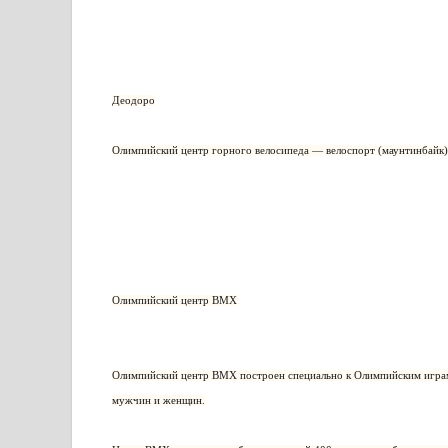
Деодоро
Олимпийский центр горного велосипеда — велоспорт (маунтинбайк
Олимпийский центр BMX
Олимпийский центр BMX построен специально к Олимпийским играм
мужчин и женщин.