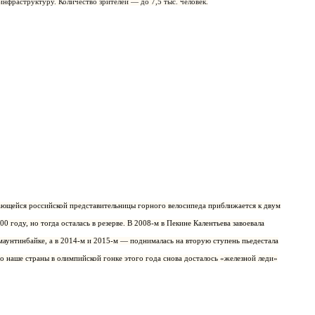
нфраструктуру. Количество зрителей — до 7,5 тыс. человек.
ющейся российской представительницы горного велосипеда приближается к двум
0 году, но тогда осталась в резерве. В 2008-м в Пекине Калентьева завоевала
аунтинбайке, а в 2014-м и 2015-м — поднималась на вторую ступень пьедестала
о наше страны в олимпийской гонке этого года снова досталось «железной леди»