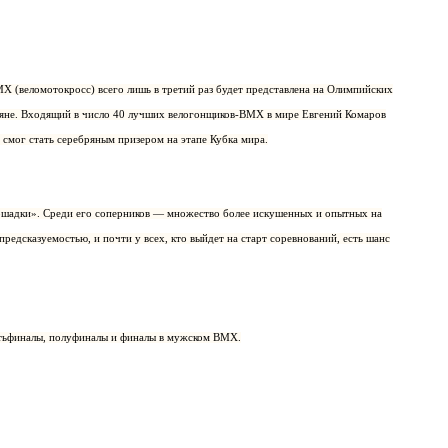
X (веломотокросс) всего лишь в третий раз будет представлена на Олимпийских
сияне. Входящий в число 40 лучших велогонщиков-BMX в мире Евгений Комаров
 смог стать серебряным призером на этапе Кубка мира.
лошадки». Среди его соперников — множество более искушенных и опытных на
едсказуемостью, и почти у всех, кто выйдет на старт соревнований, есть шанс
ртьфиналы, полуфиналы и финалы в мужском BMX.