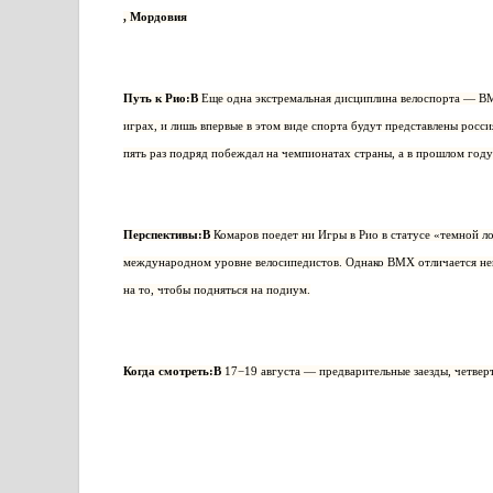
, Мордовия
Путь к Рио:В
Еще одна экстремальная дисциплина велоспорта — BM
играх, и лишь впервые в этом виде спорта будут представлены рос
пять раз подряд побеждал на чемпионатах страны, а в прошлом году
Перспективы:В
Комаров поедет ни Игры в Рио в статусе «темной 
международном уровне велосипедистов. Однако BMX отличается непр
на то, чтобы подняться на подиум.
Когда смотреть:В
17−19 августа — предварительные заезды, четве