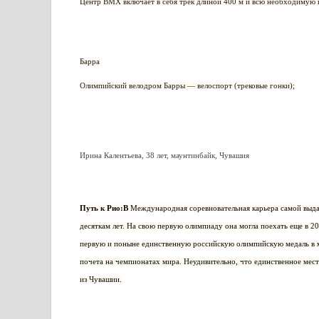
Центр BMX включает в себя трек длиной 400 м и всю необходимую и
Барра
Олимпийский велодром Барры — велоспорт (трековые гонки);
Ирина Калентьева, 38 лет, маунтинбайк, Чувашия
Путь к Рио:В
Международная соревновательная карьера самой выда
десяткам лет. На свою первую олимпиаду она могла поехать еще в 200
первую и поныне единственную российскую олимпийскую медаль в м
почета на чемпионатах мира. Неудивительно, что единственное мест
из Чувашии.