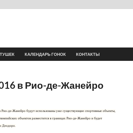
Velomania
Сообщество профессионалов велоспорта, энтузиастов велотуризма
АТУШЕК
КАЛЕНДАРЬ ГОНОК
КОНТАКТЫ
016 в Рио-де-Жанейро
в Рио-де-Жанейро будут использованы уже существующие спортивные объекты,
лимпийских объектов разместится в границах Рио-де-Жанейро и будет
 и Деодоро.