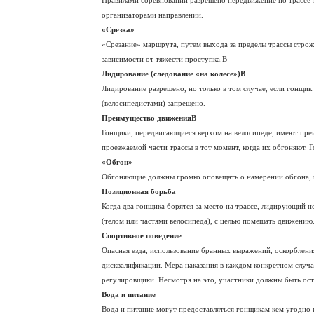
Правилами соревнований разрешено передвижение по трассе 
организаторами направлении.
«Срезка»
«Срезание» маршрута, путем выхода за пределы трассы стр
зависимости от тяжести проступка.В
Лидирование (следование «на колесе»)В
Лидирование разрешено, но только в том случае, если гонщи
(велосипедистами) запрещено.
Преимущество движенияВ
Гонщики, передвигающиеся верхом на велосипеде, имеют пре
проезжаемой части трассы в тот момент, когда их обгоняют.
«Обгон»
Обгоняющие должны громко оповещать о намерении обгона, к
Позиционная борьба
Когда два гонщика борятся за место на трассе, лидирующий 
(телом или частями велосипеда), с целью помешать движению
Спортивное поведение
Опасная езда, использование бранных выражений, оскорблени
дисквалификации. Мера наказания в каждом конкретном случа
регулировщики. Несмотря на это, участники должны быть о
Вода и питание
Вода и питание могут предоставляться гонщикам кем угодно 