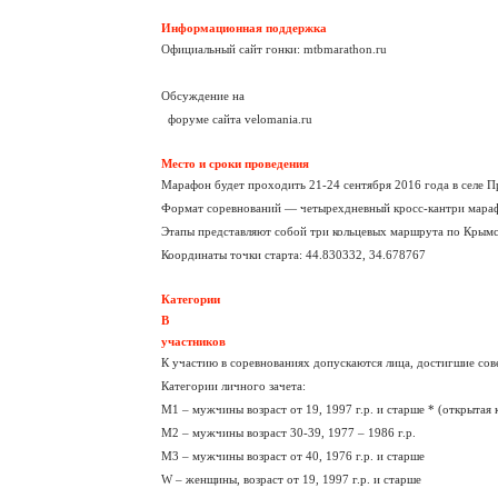
Информационная поддержка
Официальный сайт гонки: mtbmarathon.ru
Обсуждение на
=
форуме сайта velomania.ru
Место и сроки проведения
Марафон будет проходить 21-24 сентября 2016 года в селе П
Формат соревнований — четырехдневный кросс-кантри мара
Этапы представляют собой три кольцевых маршрута по Крымс
Координаты точки старта: 44.830332, 34.678767
Категории
В
участников
К участию в соревнованиях допускаются лица, достигшие сов
Категории личного зачета:
М1 – мужчины возраст от 19, 1997 г.р. и старше * (открытая 
М2 – мужчины возраст 30-39, 1977 – 1986 г.р.
М3 – мужчины возраст от 40, 1976 г.р. и старше
W – женщины, возраст от 19, 1997 г.р. и старше