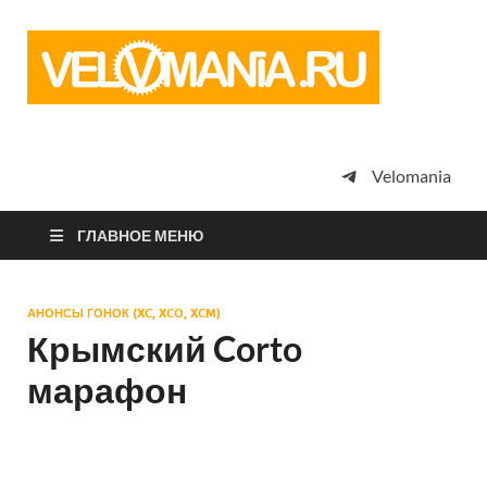
Vel
Сообщество
профессион
велоспорта,
энтузиастов
велотуризма
Velomania
просто
любителей
велосипедов
ГЛАВНОЕ МЕНЮ
АНОНСЫ ГОНОК (XC, XCO, XCM)
Крымский Corto
марафон