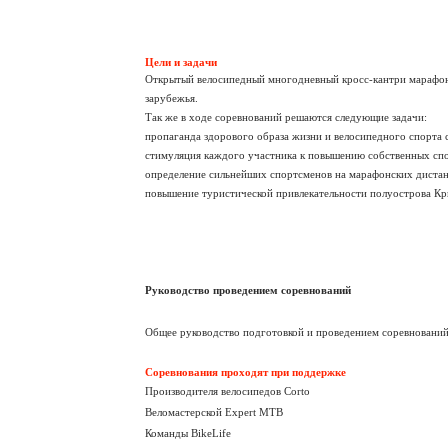
Цели и задачи
Открытый велосипедный многодневный кросс-кантри марафон 
зарубежья.
Так же в ходе соревнований решаются следующие задачи:
пропаганда здорового образа жизни и велосипедного спорта 
стимуляция каждого участника к повышению собственных спо
определение сильнейших спортсменов на марафонских дистан
повышение туристической привлекательности полуострова Кр
Руководство проведением соревнований
Общее руководство подготовкой и проведением соревнований
Соревнования проходят при поддержке
Производителя велосипедов Corto
Веломастерской Expert MTB
Команды BikeLifе