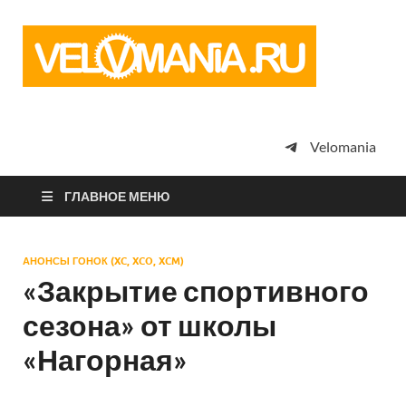
Vel
Сообщество
профессион
велоспорта,
энтузиастов
велотуризма
Velomania
просто
любителей
велосипедов
ГЛАВНОЕ МЕНЮ
АНОНСЫ ГОНОК (XC, XCO, XCM)
«Закрытие спортивного
сезона» от школы
«Нагорная»