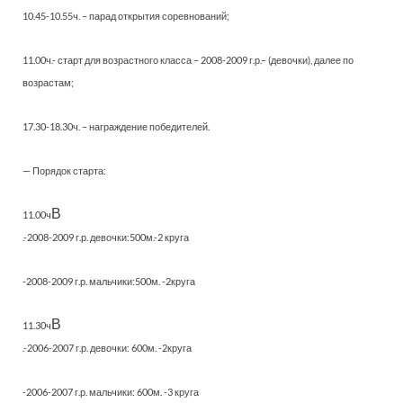
10.45-10.55ч. – парад открытия соревнований;
11.00ч.- старт для возрастного класса – 2008-2009 г.р.– (девочки), далее по
возрастам;
17.30-18.30ч. – награждение победителей.
— Порядок старта:
В
11.00ч
.-2008-2009 г.р. девочки:500м.-2 круга
-2008-2009 г.р. мальчики:500м. -2круга
В
11.30ч
.-2006-2007 г.р. девочки: 600м. -2круга
-2006-2007 г.р. мальчики: 600м. -3 круга