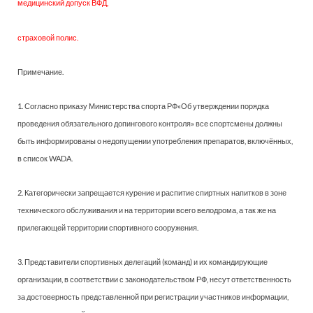
медицинский допуск ВФД,
страховой полис.
Примечание.
1. Согласно приказу Министерства спорта РФ«Об утверждении порядка
проведения обязательного допингового контроля» все спортсмены должны
быть информированы о недопущении употребления препаратов, включённых,
в список WADA.
2. Категорически запрещается курение и распитие спиртных напитков в зоне
технического обслуживания и на территории всего велодрома, а так же на
прилегающей территории спортивного сооружения.
3. Представители спортивных делегаций (команд) и их командирующие
организации, в соответствии с законодательством РФ, несут ответственность
за достоверность представленной при регистрации участников информации,