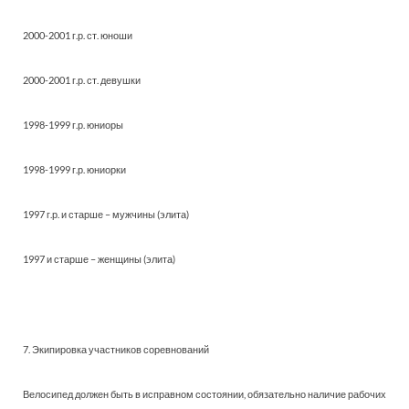
2000-2001 г.р. ст. юноши
2000-2001 г.р. ст. девушки
1998-1999 г.р. юниоры
1998-1999 г.р. юниорки
1997 г.р. и старше – мужчины (элита)
1997 и старше – женщины (элита)
7. Экипировка участников соревнований
Велосипед должен быть в исправном состоянии, обязательно наличие рабочих