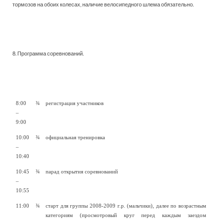
тормозов на обоих колесах, наличие велосипедного шлема обязательно.
8. Программа соревнований.
8:00
¾
регистрация участников
–
9:00
10:00
¾
официальная тренировка
–
10:40
10:45
¾
парад открытия соревнований
–
10:55
11:00
¾
старт для группы 2008-2009 г.р. (мальчики), далее по возрастным
категориям (просмотровый круг перед каждым заездом