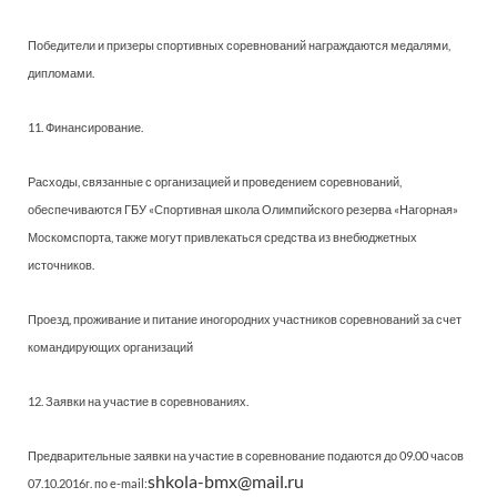
Победители и призеры спортивных соревнований награждаются медалями,
дипломами.
11. Финансирование.
Расходы, связанные с организацией и проведением соревнований,
обеспечиваются ГБУ «Спортивная школа Олимпийского резерва «Нагорная»
Москомспорта, также могут привлекаться средства из внебюджетных
источников.
Проезд, проживание и питание иногородних участников соревнований за счет
командирующих организаций
12. Заявки на участие в соревнованиях.
Предварительные заявки на участие в соревнование подаются до 09.00 часов
shkola-bmx@mail.ru
07.10.2016г. по e-mail: