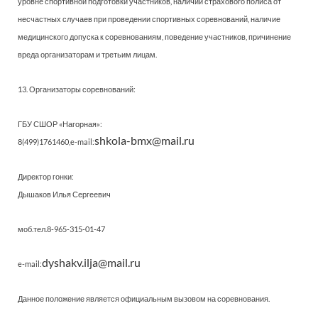
уровне спортивной подготовки участников, наличии страхового полиса от
несчастных случаев при проведении спортивных соревнований, наличие
медицинского допуска к соревнованиям, поведение участников, причинение
вреда организаторам и третьим лицам.
13. Организаторы соревнований:
ГБУ СШОР «Нагорная»:
shkola-bmx@mail.ru
8(499)1761460,e-mail:
Директор гонки:
Дышаков Илья Сергеевич
моб.тел.8-965-315-01-47
dyshakv.ilja@mail.ru
e-mail:
Данное положение является официальным вызовом на соревнования.