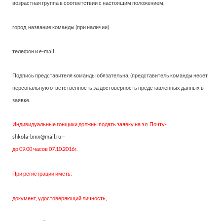
возрастная группа в соответствии с настоящим положением,
город, название команды (при наличии)
телефон и e-mail.
Подпись представителя команды обязательна. (представитель команды несет
персональную ответственность за достоверность представленных данных в
заявке.
Индивидуальные гонщики должны подать заявку на эл. Почту-
shkola-bmx@mail.ru
—
до 09.00 часов 07.10.2016г.
При регистрации иметь:
документ, удостоверяющий личность,