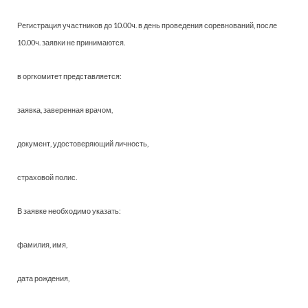
Регистрация участников до 10.00ч. в день проведения соревнований, после
10.00ч. заявки не принимаются.
в оргкомитет представляется:
заявка, заверенная врачом,
документ, удостоверяющий личность,
страховой полис.
В заявке необходимо указать:
фамилия, имя,
дата рождения,