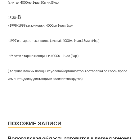
(элита): 4000м.- 1час.30мин.(5кр.)
В
15.30ч
.-1998-1999 г.р. юниорки: 4000м.-1час.(3кр)
-1997 и старше – женщины (элита): 4000м. 1час.15мин.(4кр)
-19 лет и старше женщины: 4000м.- 1час.(3кр.)
(В случае плохих погодных условий организаторы оставляют за собой право
изменить длину дистанции и количество кругов).
ПОХОЖИЕ ЗАПИСИ
Вологодская область готовится к легендарному