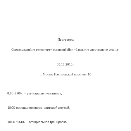
Программа
Соревнованийпо велоспорту-маунтинбайку «Закрытие спортивного сезона»
08.10.2016г.
г. Москва Нахимовский проспект 10
8.00-9.00ч. – регистрация участников;
10.00-совещание представителей и судей;
10.00-10.40ч. – официальная тренировка;