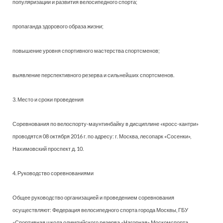
популяризации и развития велосипедного спорта;
пропаганда здорового образа жизни;
повышение уровня спортивного мастерства спортсменов;
выявление перспективного резерва и сильнейших спортсменов.
3. Место и сроки проведения
Соревнования по велоспорту-маунтинбайку в дисциплине «кросс-кантри»
проводятся 08 октября 2016 г. по адресу: г. Москва, лесопарк «Сосенки»,
Нахимовский проспект д. 10.
4. Руководство соревнованиями
Общее руководство организацией и проведением соревнования
осуществляют: Федерация велосипедного спорта города Москвы, ГБУ
«Спортивная школа олимпийского резерва «Нагорная» Москомспорта.