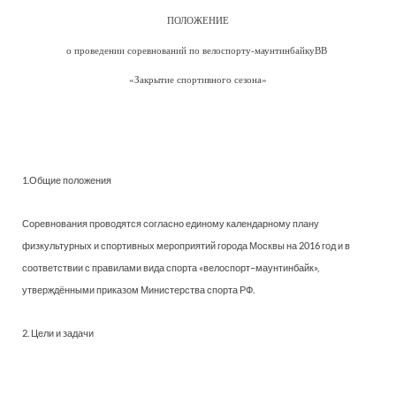
ПОЛОЖЕНИЕ
о проведении соревнований по велоспорту-маунтинбайкуВВ
«Закрытие спортивного сезона»
1.Общие положения
Соревнования проводятся согласно единому календарному плану
физкультурных и спортивных мероприятий города Москвы на 2016 год и в
соответствии с правилами вида спорта «велоспорт–маунтинбайк»,
утверждёнными приказом Министерства спорта РФ.
2. Цели и задачи