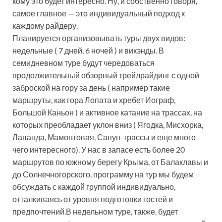
кому это будет интересно. Ну, и собственно говоря,
самое главное — это индивидуальный подход к
каждому райдеру.
Планируется организовывать туры двух видов:
недельные ( 7 дней, 6 ночей ) и викэнды. В
семидневном туре будут чередоваться
продолжительный обзорный трейлрайдинг с одной
заброской на гору за день ( например такие
маршруты, как гора Лопата и хребет Иограф,
Большой Каньон ) и активное катание на трассах, на
которых преобладает уклон вниз ( Ягодка, Мисхорка,
Лаванда, Мамонтовая, Сапун-трассы и еще много
чего интересного). У нас в запасе есть более 20
маршрутов по южному берегу Крыма, от Балаклавы и
до Солнечногорского, программу на тур мы будем
обсуждать с каждой группой индивидуально,
отталкиваясь от уровня подготовки гостей и
предпочтений.В недельном туре, также, будет