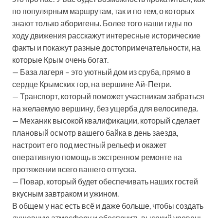
по популярным маршрутам, так и по тем, о которых
знают только аборигены. Более того наши гиды по
ходу движения расскажут интересные исторические
факты и покажут разные достопримечательности, на
которые Крым очень богат.
— База лагеря – это уютный дом из сруба, прямо в
сердце Крымских гор, на вершине Ай-Петри.
— Транспорт, который поможет участникам забраться
на желаемую вершину, без ущерба для велосипеда.
— Механик высокой квалификации, который сделает
плановый осмотр вашего байка в день заезда,
настроит его под местный рельеф и окажет
оперативную помощь в экстренном ремонте на
протяжении всего вашего отпуска.
— Повар, который будет обеспечивать наших гостей
вкусным завтраком и ужином.
В общем у нас есть всё и даже больше, чтобы создать
душевную атмосферу и обеспечить высокий уровень