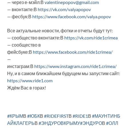
— через е-мэйл:В
valentinepopov@gmail.com
— вконтакте:В
https://vk.com/valyapopov
— фесбук:В
https://www.facebook.com/valya.popov
Все актуальные новости, фотки и отчеты будут тут:
— сообщество вконтакте:В
https://vk.com/ride1crimea
— сообщество в
фейсбуке:В
https://www.facebook.com/ride1crimea/
—
инстаграм:В
https://www.instagram.com/ride1.crimea/
Ну, и в самом ближайшем будущем мы запустим сайт:
https://www.ride1.com
Ждём Вас в горах!
#КРЫМ
В
#ЮБК
В
#RIDEFIRST
В
#RIDE1
В
#МАУНТИНБ
АЙКЛАГЕРЬ
В
#ЭНДУРОВКРЫМУ
#ЭНДУРО
В
#ОЛЛ