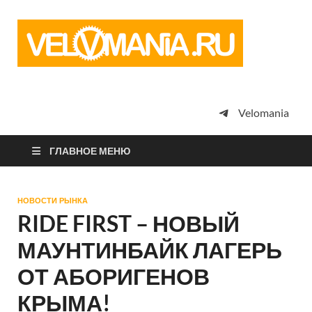
Vel
Сообщество
профессион
велоспорта,
энтузиастов
велотуризма
Velomania
просто
любителей
велосипедов
ГЛАВНОЕ МЕНЮ
НОВОСТИ РЫНКА
RIDE FIRST – НОВЫЙ
МАУНТИНБАЙК ЛАГЕРЬ
ОТ АБОРИГЕНОВ
КРЫМА!