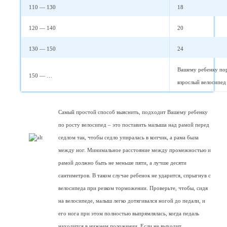
110 — 130
18
120 — 140
20
130 — 150
24
Вашему ребенку по
150 — …
взрослый велосипе
Самый простой способ выяснить, подходит Вашему ребенку
по росту велосипед – это поставить малыша над рамой перед
седлом так, чтобы седло упиралась в копчик, а рама была
между ног. Минимальное расстояние между промежностью и
рамой должно быть не меньше пяти, а лучше десяти
сантиметров. В таком случае ребенок не ударится, спрыгнув с
велосипеда при резком торможении. Проверьте, чтобы, сидя
на велосипеде, малыш легко дотягивался ногой до педали, и
его нога при этом полностью выпрямлялась, когда педаль
находится в нижнем положении. Если не выходит,