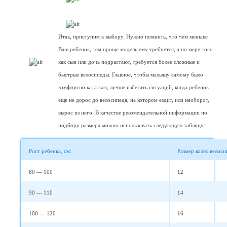
Итак, приступим к выбору. Нужно помнить, что чем меньше
Ваш ребенок, тем проще модель ему требуется, а по мере того
как сын или дочь подрастают, требуется более сложные и
быстрые велосипеды. Главное, чтобы малышу самому было
комфортно кататься; лучше избегать ситуаций, когда ребенок
еще не дорос до велосипеда, на котором ездит, или наоборот,
вырос из него. В качестве рекомендательной информации по
подбору размера можно использовать следующую таблицу:
Рост ребенка, см:
Размер колёс велос
80 — 100
12
90 — 110
14
100 — 120
16