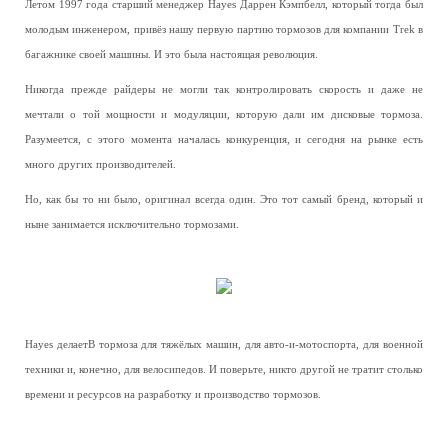
Летом 1997 года старший менеджер Hayes Даррен Кэмпбелл, который тогда был
молодым инженером, привёз нашу первую партию тормозов для компании Trek в
багажнике своей машины. И это была настоящая революция.
Никогда прежде райдеры не могли так контролировать скорость и даже не
мечтали о той мощности и модуляции, которую дали им дисковые тормоза.
Разумеется, с этого момента началась конкуренция, и сегодня на рынке есть
много других производителей.
Но, как бы то ни было, оригинал всегда один. Это тот самый бренд, который и
ныне занимается исключительно тормозами.
Hayes делаетВ тормоза для тяжёлых машин, для авто-и-мотоспорта, для военной
техники и, конечно, для велосипедов. И поверьте, никто другой не тратит столько
времени и ресурсов на разработку и производство тормозов.