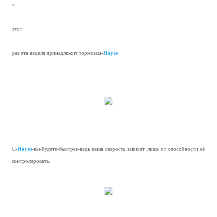
в
—
этот
—
раз эта неделя принадлежит тормозам-
Hayes
С-
Hayes
-вы-будете-быстрее-ведь ваша скорость зависит лишь от способности её
контролировать.