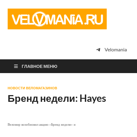
Vel
Сообщество
профессион
велоспорта,
энтузиастов
велотуризма
Velomania
просто
любителей
велосипедов
ГЛАВНОЕ МЕНЮ
НОВОСТИ ВЕЛОМАГАЗИНОВ
Бренд недели: Hayes
Веломир возобновил акцию «Бренд недели» и
—