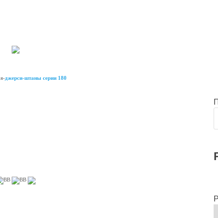
я-
джерси-штаны серии 180
ВВ
ВВ
Р