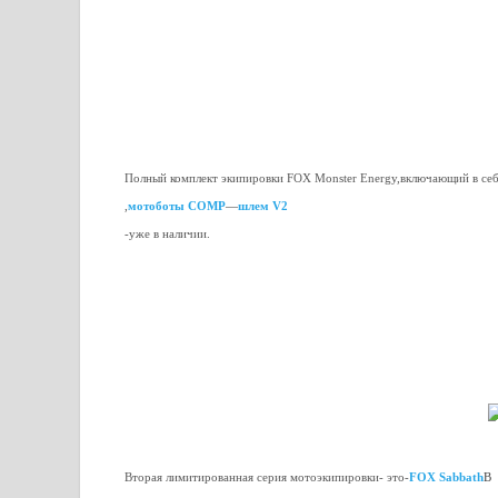
Полный комплект экипировки FOX Monster Energy,включающий в себ
,
мотоботы COMP
—
шлем V2
-уже в наличии.
Вторая лимитированная серия мотоэкипировки- это-
FOX Sabbath
В