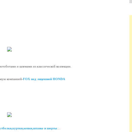
мотоботами и шлемами из классической коллекции.
емую компанией-
FOX под лицензией HONDA
футболки,куртки,кепки,штаны и шорты
…