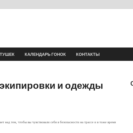
Velomania
Сообщество профессионалов велоспорта, энтузиастов велотуризма
АТУШЕК
КАЛЕНДАРЬ ГОНОК
КОНТАКТЫ
 экипировки и одежды
ет над тем, чтобы вы чувствовали себя в безопасности на трассе и в тоже время