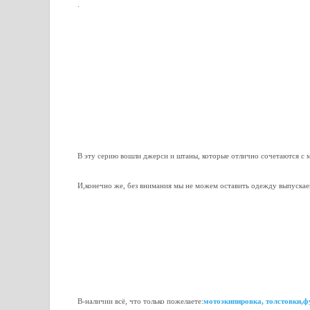
.
В эту серию вошли джерси и штаны, которые отлично сочетаются с 
И,конечно же, без внимания мы не можем оставить одежду выпуска
В-наличии всё, что только пожелаете:
мотоэкипировка, толстовки,