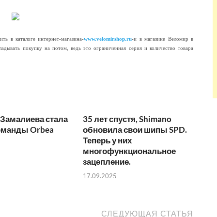
ть в каталоге интернет-магазина-
www.velomirshop.ru
-и в магазине Веломир в
ладывать покупку на потом, ведь это ограниченная серия и количество товара
 Замалиева стала
35 лет спустя, Shimano
оманды Orbea
обновила свои шипы SPD.
Теперь у них
многофункциональное
зацепление.
17.09.2025
СЛЕДУЮЩАЯ СТАТЬЯ