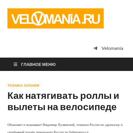
Vel
Сообщество
профессион
велоспорта,
энтузиастов
велотуризма
Velomania
просто
любителей
велосипедов
ГЛАВНОЕ МЕНЮ
ТЕХНИКА КАТАНИЯ
Как натягивать роллы и
вылеты на велосипеде
Объясняет и показывает Владимир Пуляевский, чемпион России по даунхиллу и
серебряный призёр чемпионата России по байкеркроссу.