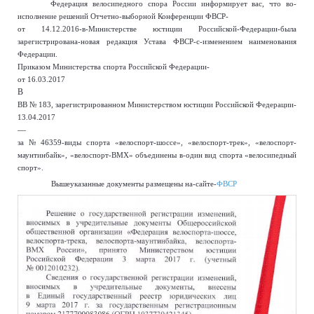
Федерация велосипедного спора России информирует вас, что во-
исполнение решений Отчетно-выборной Конференции ФВСР-
от 14.12.2016-
в-Министерстве юстиции Российской-Федерации-была
зарегистрирована-новая редакция Устава ФВСР-с-изменением наименования
Федерации.
Приказом Министерства спорта Российской Федерации-
от 16.03.2017
В
ВВ № 183, зарегистрированном Министерством юстиции Российской Федерации-
13.04.2017
—
за № 46359-виды спорта «велоспорт-шоссе», «велоспорт-трек», «велоспорт-
маунтинбайк», «велоспорт-ВМХ» объединены в-один вид спорта «велосипедный
спорт».
Вышеуказанные документы размещены на-сайте-
ФВСР