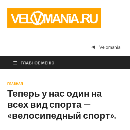
Vel
Сообщество
профессион
велоспорта,
энтузиастов
велотуризма
Velomania
просто
любителей
велосипедов
ГЛАВНОЕ МЕНЮ
ГЛАВНАЯ
Теперь у нас один на
всех вид спорта —
«велосипедный спорт».