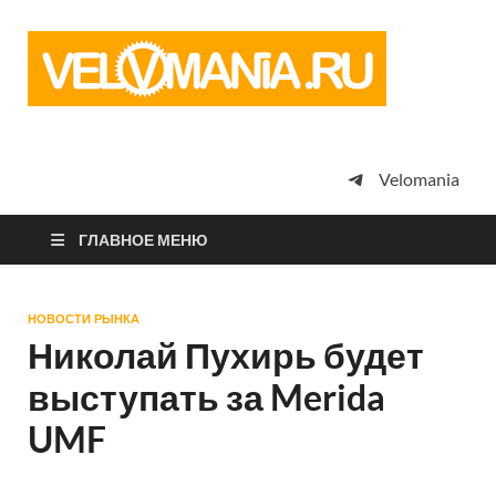
Vel
Сообщество
профессион
велоспорта,
энтузиастов
велотуризма
Velomania
просто
любителей
велосипедов
ГЛАВНОЕ МЕНЮ
НОВОСТИ РЫНКА
Николай Пухирь будет
выступать за Merida
UMF