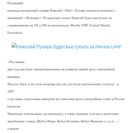
Подающий
надежды московский гонщик Николай \»Ник\» Пухирь подписал контракт с
компанией \»Веломир\»! В грядущем сезоне Николай будет выступать на
соревнованиях по 4X и DH на велосипедах Merida UMF (United Merida
Freeriders).
«Последние
два года мы были сконцентрированы на развитии нашей кросс-кантрийной
команды
Moscow Stars, и на этом поприще мы уже достигли значительных успехов – в
2007
году наши спортсмены выиграли все ключевые кросс-кантрийные гонки в России
(включая
Чемпионат в нескольких дисциплинах), а также приняли участие в различных
зарубежных гонках (Кубок Мира, Кубок Испании, Кубок Франции и т.д.)», —
говорит