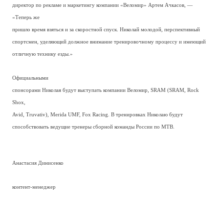
директор по рекламе и маркетингу компании «Веломир» Артем Ачкасов, —
«Теперь же
пришло время взяться и за скоростной спуск. Николай молодой, перспективный
спортсмен, уделяющий должное внимание тренировочному процессу и имеющий
отличную технику езды.»
Официальными
спонсорами Николая будут выступать компании Веломир, SRAM (SRAM, Rock
Shox,
Avid, Truvativ), Merida UMF, Fox Racing. В тренировках Николаю будут
способствовать ведущие тренеры сборной команды России по MTB.
Анастасия Динисенко
контент-менеджер