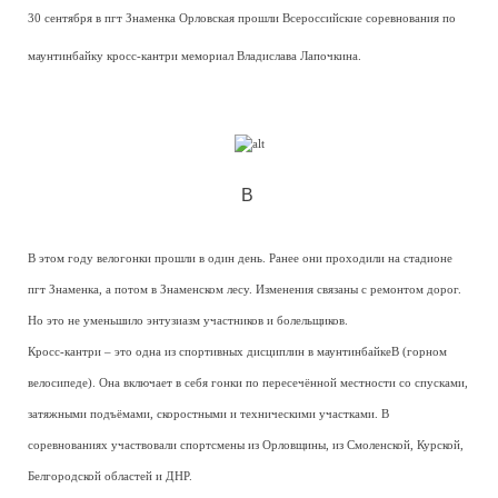
30 сентября в пгт Знаменка Орловская прошли Всероссийские соревнования по
маунтинбайку кросс-кантри мемориал Владислава Лапочкина.
В
В этом году велогонки прошли в один день. Ранее они проходили на стадионе
пгт Знаменка, а потом в Знаменском лесу. Изменения связаны с ремонтом дорог.
Но это не уменьшило энтузиазм участников и болельщиков.
Кросс-кантри – это одна из спортивных дисциплин в маунтинбайкеВ (горном
велосипеде). Она включает в себя гонки по пересечённой местности со спусками,
затяжными подъёмами, скоростными и техническими участками. В
соревнованиях участвовали спортсмены из Орловщины, из Смоленской, Курской,
Белгородской областей и ДНР.