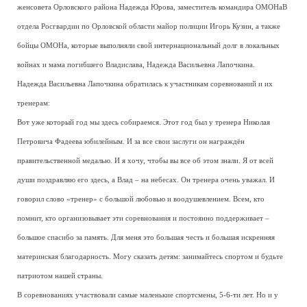
женсовета Орловского района Надежда Юрова, заместитель командира ОМОНаВ
отдела Росгвардии по Орловской области майор полиции Игорь Кузин, а также
бойцы ОМОНа, которые выполняли свой интернациональный долг в локальных
войнах и мама погибшего Владислава, Надежда Васильевна Лапочкина.
Надежда Васильевна Лапочкина обратилась к участникам соревнований и их
тренерам:
Вот уже который год мы здесь собираемся. Этот год был у тренера Николая
Петровича Фадеева юбилейным. И за все свои заслуги он награждён
правительственной медалью. И я хочу, чтобы вы все об этом знали. Я от всей
души поздравляю его здесь, а Влад – на небесах. Он тренера очень уважал. И
говорил слово «тренер» с большой любовью и воодушевлением. Всем, кто
помнит, кто организовывает эти соревнования и постоянно поддерживает –
большое спасибо за память. Для меня это большая честь и большая искренняя
материнская благодарность. Могу сказать детям: занимайтесь спортом и будьте
патриотом нашей страны.
В соревнованиях участвовали самые маленькие спортсмены, 5-6-ти лет. Но и у