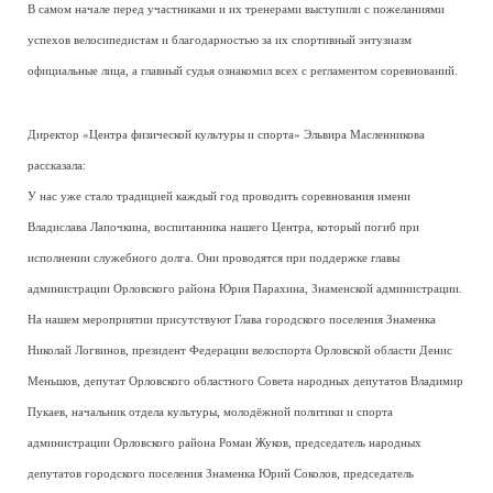
В самом начале перед участниками и их тренерами выступили с пожеланиями
успехов велосипедистам и благодарностью за их спортивный энтузиазм
официальные лица, а главный судья ознакомил всех с регламентом соревнований.
Директор «Центра физической культуры и спорта» Эльвира Масленникова
рассказала:
У нас уже стало традицией каждый год проводить соревнования имени
Владислава Лапочкина, воспитанника нашего Центра, который погиб при
исполнении служебного долга. Они проводятся при поддержке главы
администрации Орловского района Юрия Парахина, Знаменской администрации.
На нашем мероприятии присутствуют Глава городского поселения Знаменка
Николай Логвинов, президент Федерации велоспорта Орловской области Денис
Меньшов, депутат Орловского областного Совета народных депутатов Владимир
Пукаев, начальник отдела культуры, молодёжной политики и спорта
администрации Орловского района Роман Жуков, председатель народных
депутатов городского поселения Знаменка Юрий Соколов, председатель