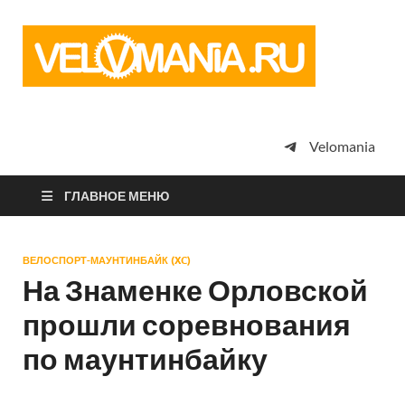
Vel
Сообщество
профессион
велоспорта,
энтузиастов
велотуризма
Velomania
просто
любителей
велосипедов
ГЛАВНОЕ МЕНЮ
ВЕЛОСПОРТ-МАУНТИНБАЙК (XC)
На Знаменке Орловской
прошли соревнования
по маунтинбайку