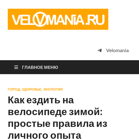
Vel
Сообщество
профессион
велоспорта,
энтузиастов
велотуризма
Velomania
просто
любителей
велосипедов
ГЛАВНОЕ МЕНЮ
ГОРОД, ЗДОРОВЬЕ, ЭКОЛОГИЯ
Как ездить на
велосипеде зимой:
простые правила из
личного опыта