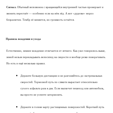
Сигнал.
Обычный велозвонок с вращающейся внутренней частью промерзает и
звонить перестаёт — особенно если на нём лёд. А вот «дуделке» мороз
безразличен. Тембр её меняется, но громкость остаётся.
Правила вождения и ухода
Естественно, зимнее вождение отличается от летнего. Как уже говорилось выше,
зимой нельзя перекладывать велосипед на скорости и вообще резко поворачивать.
Но есть и ещё несколько правил.
Держите большую дистанцию и не разгоняйтесь до экстремальных
скоростей. Тормозной путь по слякоти вырастает относительно
сухого асфальта раза в два. Если выскочит пешеход или автомобиль,
вы просто не успеете затормозить.
Держите в голове карту расчищенных поверхностей. Короткий путь