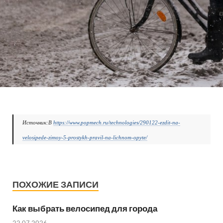
Источник:В
https://www.popmech.ru/technologies/290122-ezdit-na-
velosipede-zimoy-5-prostykh-pravil-na-lichnom-opyte/
ПОХОЖИЕ ЗАПИСИ
Как выбрать велосипед для города
22.07.2026