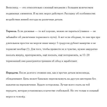
Велосипед — это относительно сложный механизм с большим количеством
подвижных элементов. И на них мороз действует. Расскажу об особенностях
воздействия зимней погоды на различные детали.
Тормоза.
Если дисковые — то всё хорошо, можно не париться (главное — не
забывайте об увеличении тормозного пути). А вот если ободные, то они при при
длительном простое на морозе ниже минус 5 градусов дубеют намертво и не
тормозят вообще (!). Для того, чтобы привести их в чувство, нужно аккуратно
поехать вперёд, притормозить, ещё поехать, ещё потормозить, за 15−20
торможений они разогреются трением об обод и заработают.
Передачи.
После долгого стояния они, как и прочие детали велосипеда,
обледеневают. Цепь может банально перескользнуть на другую шестерню без
нажатия на переключение. Будьте осторожны. Лучше всего ехать на той
передаче, которая установилась в качестве стабильной. Но это только в сильный
мороз и гололёд.