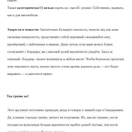
спасёт.
Также
категорически (!) нельзя
ездить на «лысой» резине. Собственно, правило,
как и для автомобиля.
Хитрости и тонкости:
Значительно большую опасность, нежели лёд или иная
скользкая поверхность, представляет собой неровный слежавшийся снег,
промёрзший, с выбоинами и ямками. Даже летом, если ваше колесо боком
соскользнёт с бордюра, вы с высокой долей вероятности упадёте. Здесь ж
снежный «бордюр» может возникнуть в любом месте. Чтобы безопасно проехать
зону неровного наста, нужно просто очень крепко держать руль — его будет
вырывать — и двигаться прямо.
Так грязно же!
Этот аргумент постоянно приводят, когда я говорю о зимней езде в Скандинавии.
Да, в наших городах грязно, ничего не поделаешь. Но, как ни странно, после
поездки на велосипеде больше вероятности прийти домой чистым, чем после