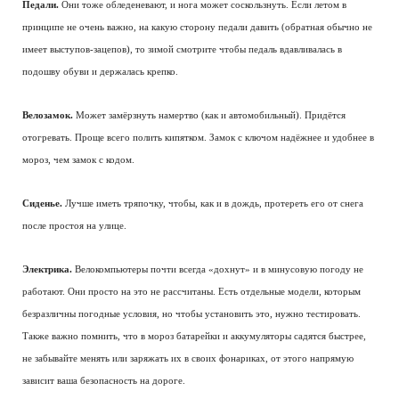
Педали.
Они тоже обледеневают, и нога может соскользнуть. Если летом в
принципе не очень важно, на какую сторону педали давить (обратная обычно не
имеет выступов-зацепов), то зимой смотрите чтобы педаль вдавливалась в
подошву обуви и держалась крепко.
Велозамок.
Может замёрзнуть намертво (как и автомобильный). Придётся
отогревать. Проще всего полить кипятком. Замок с ключом надёжнее и удобнее в
мороз, чем замок с кодом.
Сиденье.
Лучше иметь тряпочку, чтобы, как и в дождь, протереть его от снега
после простоя на улице.
Электрика.
Велокомпьютеры почти всегда «дохнут» и в минусовую погоду не
работают. Они просто на это не рассчитаны. Есть отдельные модели, которым
безразличны погодные условия, но чтобы установить это, нужно тестировать.
Также важно помнить, что в мороз батарейки и аккумуляторы садятся быстрее,
не забывайте менять или заряжать их в своих фонариках, от этого напрямую
зависит ваша безопасность на дороге.