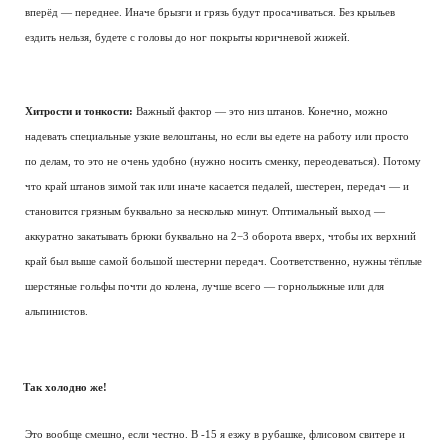
вперёд — переднее. Иначе брызги и грязь будут просачиваться. Без крыльев
ездить нельзя, будете с головы до ног покрыты коричневой жижей.
Хитрости и тонкости:
Важный фактор — это низ штанов. Конечно, можно
надевать специальные узкие велоштаны, но если вы едете на работу или просто
по делам, то это не очень удобно (нужно носить сменку, переодеваться). Потому
что край штанов зимой так или иначе касается педалей, шестерен, передач — и
становится грязным буквально за несколько минут. Оптимальный выход —
аккуратно закатывать брюки буквально на 2−3 оборота вверх, чтобы их верхний
край был выше самой большой шестерни передач. Соответственно, нужны тёплые
шерстяные гольфы почти до колена, лучше всего — горнолыжные или для
альпинистов.
Так холодно же!
Это вообще смешно, если честно. В -15 я езжу в рубашке, флисовом свитере и