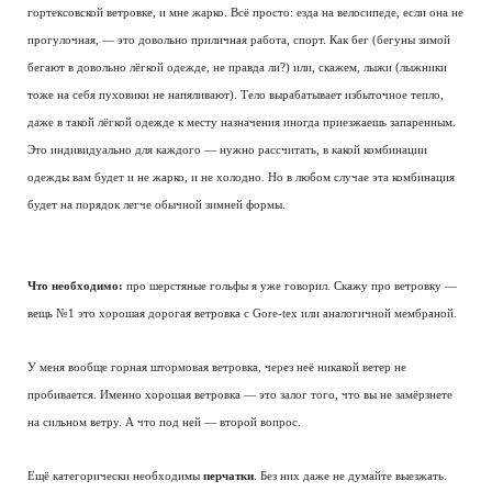
гортексовской ветровке, и мне жарко. Всё просто: езда на велосипеде, если она не
прогулочная, — это довольно приличная работа, спорт. Как бег (бегуны зимой
бегают в довольно лёгкой одежде, не правда ли?) или, скажем, лыжи (лыжники
тоже на себя пуховики не напяливают). Тело вырабатывает избыточное тепло,
даже в такой лёгкой одежде к месту назначения иногда приезжаешь запаренным.
Это индивидуально для каждого — нужно рассчитать, в какой комбинации
одежды вам будет и не жарко, и не холодно. Но в любом случае эта комбинация
будет на порядок легче обычной зимней формы.
Что необходимо:
про шерстяные гольфы я уже говорил. Скажу про ветровку —
вещь №1 это хорошая дорогая ветровка с Gore-tex или аналогичной мембраной.
У меня вообще горная штормовая ветровка, через неё никакой ветер не
пробивается. Именно хорошая ветровка — это залог того, что вы не замёрзнете
на сильном ветру. А что под ней — второй вопрос.
Ещё категорически необходимы
перчатки
. Без них даже не думайте выезжать.