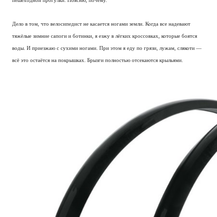
пешеходной прогулки. Поясню, почему.
Дело в том, что велосипедист не касается ногами земли. Когда все надевают
тяжёлые зимние сапоги и ботинки, я езжу в лёгких кроссовках, которые боятся
воды. И приезжаю с сухими ногами. При этом я еду по грязи, лужам, слякоти —
всё это остаётся на покрышках. Брызги полностью отсекаются крыльями.