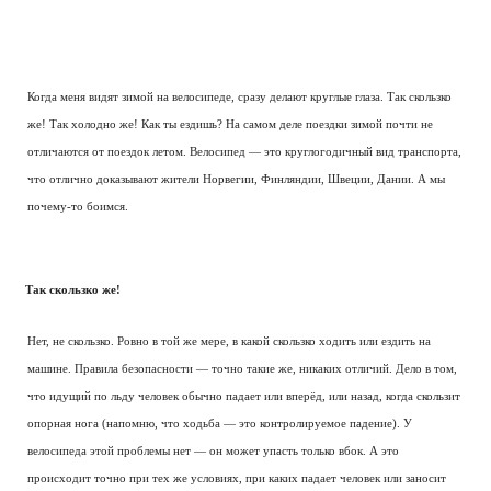
Когда меня видят зимой на велосипеде, сразу делают круглые глаза. Так скользко
же! Так холодно же! Как ты ездишь? На самом деле поездки зимой почти не
отличаются от поездок летом. Велосипед — это круглогодичный вид транспорта,
что отлично доказывают жители Норвегии, Финляндии, Швеции, Дании. А мы
почему-то боимся.
Так скользко же!
Нет, не скользко. Ровно в той же мере, в какой скользко ходить или ездить на
машине. Правила безопасности — точно такие же, никаких отличий. Дело в том,
что идущий по льду человек обычно падает или вперёд, или назад, когда скользит
опорная нога (напомню, что ходьба — это контролируемое падение). У
велосипеда этой проблемы нет — он может упасть только вбок. А это
происходит точно при тех же условиях, при каких падает человек или заносит