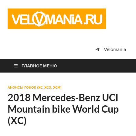
Vel
Сообщество
профессион
велоспорта,
энтузиастов
велотуризма
Velomania
просто
любителей
велосипедов
ГЛАВНОЕ МЕНЮ
АНОНСЫ ГОНОК (XC, XCO, XCM)
2018 Mercedes-Benz UCI
Mountain bike World Cup
(XC)