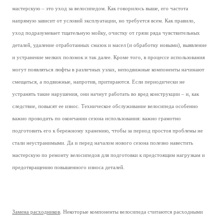
мастерскую – это уход за велосипедом. Как говорилось выше, его частота
напрямую зависит от условий эксплуатации, но требуется всем. Как правило,
уход подразумевает тщательную мойку, очистку от грязи ряда чувствительных
деталей, удаление отработанных смазок и масел (и обработку новыми), выявление
и устранение мелких поломок и так далее. Кроме того, в процессе использования
могут появляться люфты в различных узлах, неподвижные компоненты начинают
смещаться, а подвижные, напротив, притираются. Если периодически не
устранять такие нарушения, они начнут работать во вред конструкции – и, как
следствие, повысят ее износ. Техническое обслуживание велосипеда особенно
важно проводить по окончании сезона использования: важно грамотно
подготовить его к бережному хранению, чтобы за период простоя проблемы не
стали неустранимыми. Да и перед началом нового сезона полезно навестить
мастерскую по ремонту велосипедов для подготовки к предстоящим нагрузкам и
предотвращению повышенного износа деталей.
Замена расходников
. Некоторые компоненты велосипеда считаются расходными