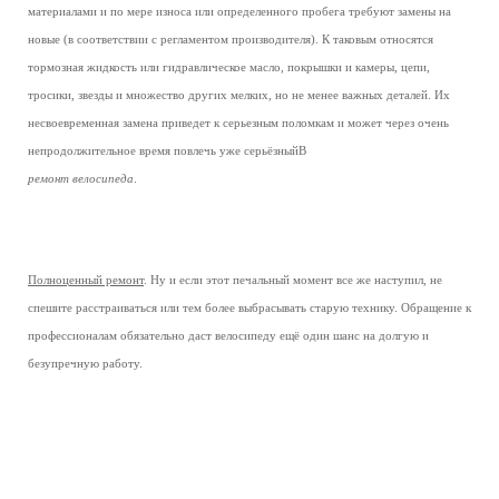
материалами и по мере износа или определенного пробега требуют замены на
новые (в соответствии с регламентом производителя). К таковым относятся
тормозная жидкость или гидравлическое масло, покрышки и камеры, цепи,
тросики, звезды и множество других мелких, но не менее важных деталей. Их
несвоевременная замена приведет к серьезным поломкам и может через очень
непродолжительное время повлечь уже серьёзныйВ
ремонт велосипеда
.
Полноценный ремонт
. Ну и если этот печальный момент все же наступил, не
спешите расстраиваться или тем более выбрасывать старую технику. Обращение к
профессионалам обязательно даст велосипеду ещё один шанс на долгую и
безупречную работу.