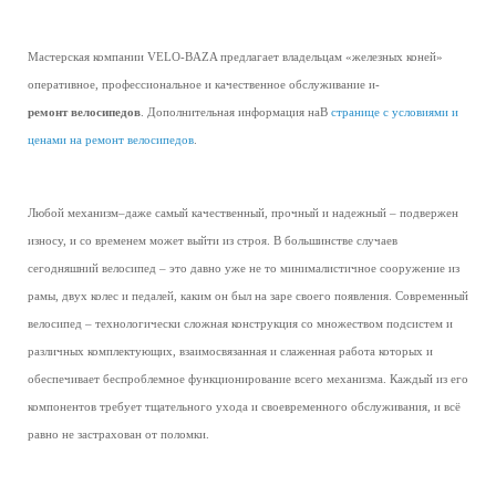
Мастерская компании VELO-BAZA предлагает владельцам «железных коней»
оперативное, профессиональное и качественное обслуживание и-
ремонт велосипедов
. Дополнительная информация наВ
странице с условиями и
ценами на ремонт велосипедов
.
Любой механизм–даже самый качественный, прочный и надежный – подвержен
износу, и со временем может выйти из строя. В большинстве случаев
сегодняшний велосипед – это давно уже не то минималистичное сооружение из
рамы, двух колес и педалей, каким он был на заре своего появления. Современный
велосипед – технологически сложная конструкция со множеством подсистем и
различных комплектующих, взаимосвязанная и слаженная работа которых и
обеспечивает беспроблемное функционирование всего механизма. Каждый из его
компонентов требует тщательного ухода и своевременного обслуживания, и всё
равно не застрахован от поломки.