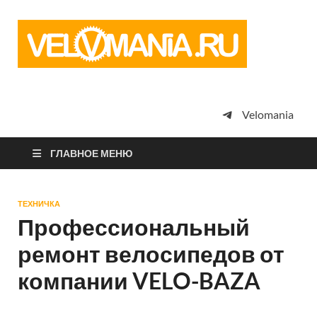
Vel
Сообщество
профессион
велоспорта,
энтузиастов
велотуризма
Velomania
просто
любителей
велосипедов
ГЛАВНОЕ МЕНЮ
ТЕХНИЧКА
Профессиональный
ремонт велосипедов от
компании VELO-BAZA