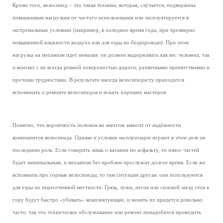
Кроме того, велосипед – это такая техника, которая, случается, подвержена
повышенным нагрузкам от частого использования или эксплуатируется в
экстремальных условиях (например, в холодное время года, при чрезмерно
повышенной влажности воздуха или для езды по бездорожью). При этом
нагрузка на механизм идет немалая: он должен выдерживать как вес человека, так
и контакт с не всегда ровной поверхностью дороги, различными препятствиями и
прочими трудностями. В результате иногда велосипедисту приходится
вспоминать о ремонте велосипедов и искать хороших мастеров.
Понятно, что вероятность поломок во многом зависит от надёжности
компонентов велосипеда. Однако и условия эксплуатации играют в этом деле не
последнюю роль. Если говорить лишь о катании по асфальту, то износ частей
будет минимальным, и механизм без проблем прослужит долгое время. Если же
вспомнить про горные велосипеды, то там ситуация другая: они используются
для езды по пересеченной местности. Грязь, лужи, песок или силовой заезд стоя в
гору будут быстро «убивать» комплектующие, и менять их придется довольно
часто, так что техническое обслуживание или ремонт понадобится проводить