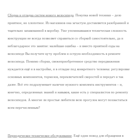
Сборка и отладка систем нового велосипеда
. Покупка новой техники – дело
приятное, но хлопотное. Из магазинов она зачастую доставляется разобранной и
тщательно запакованной в коробку. Уже упоминавшаяся техническая сложность
конструкции не всегда позволяет справиться со сборкой самостоятельно, да и
неблагодарное это занятие: малейшая ошибка – и вместо приятной езды на
велосипеде Вы получите кучу проблем и острую необходимость в ремонте
велосипеда. Помимо сборки, свежеприобретенное средство передвижения
нуждается ещё и в настройке, и в отладке под конкретного человека: регулировке
основных компонентов, тормозов, переключателей скоростей и передач и так
далее. Всё это подразумевает наличие нужного комплекта инструментов – и,
конечно, определенных знаний и навыков, какие есть у специалистов по ремонту
велосипедов. А многие ли простые любители вело прогулок могут похвастаться
всем перечисленным?
Периодическое техническое обслуживание
. Ещё один повод для обращения в