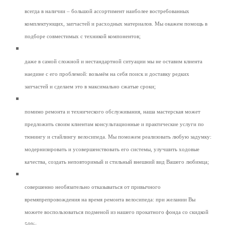
всегда в наличии – большой ассортимент наиболее востребованных
комплектующих, запчастей и расходных материалов. Мы окажем помощь в
подборе совместимых с техникой компонентов;
даже в самой сложной и нестандартной ситуации мы не оставим клиента
наедине с его проблемой: возьмём на себя поиск и доставку редких
запчастей и сделаем это в максимально сжатые сроки;
помимо ремонта и технического обслуживания, наша мастерская может
предложить своим клиентам консультационные и практические услуги по
тюнингу и стайлингу велосипеда. Мы поможем реализовать любую задумку:
модернизировать и усовершенствовать его системы, улучшить ходовые
качества, создать неповторимый и стильный внешний вид Вашего любимца;
совершенно необязательно отказываться от привычного
времяпрепровождения на время ремонта велосипеда: при желании Вы
можете воспользоваться подменой из нашего прокатного фонда со скидкой
50%;