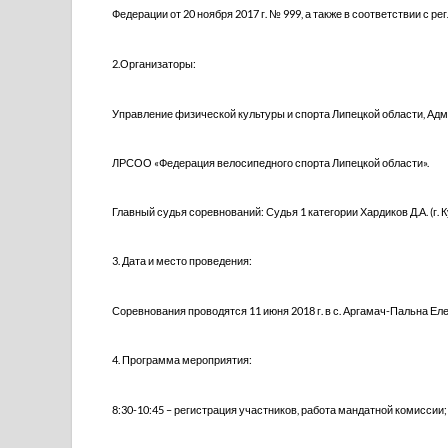
Федерации от 20 ноября 2017 г. № 999, а также в соответствии с р
2.Организаторы:
Управление физической культуры и спорта Липецкой области, Ад
ЛРСОО «Федерация велосипедного спорта Липецкой области».
Главный судья соревнований: Судья 1 категории Хардиков Д.А. (г. К
3. Дата и место проведения:
Соревнования проводятся 11 июня 2018 г. в с. Аргамач-Пальна Ел
4. Программа мероприятия:
8:30-10:45 – регистрация участников, работа мандатной комиссии;