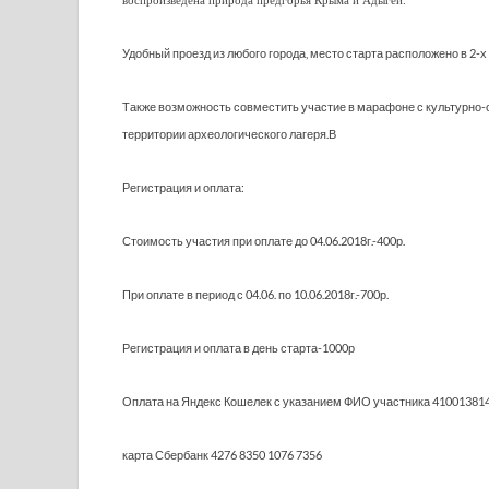
воспроизведена природа предгорья Крыма и Адыгеи.
Удобный проезд из любого города, место старта расположено в 2-х
Также возможность совместить участие в марафоне с культурно-
территории археологического лагеря.В
Регистрация и оплата:
Стоимость участия при оплате до 04.06.2018г.-400р.
При оплате в период с 04.06. по 10.06.2018г.-700р.
Регистрация и оплата в день старта-1000р
Оплата на Яндекс Кошелек с указанием ФИО участника 41001381
карта Сбербанк 4276 8350 1076 7356