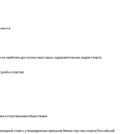
ляются:
ого из наиболее доступных массовых оздоровительных видов спорта
урой и спортом;
ками и спортивными обществами
сипедный спорт», утвержденным приказом Министерства спорта Российской