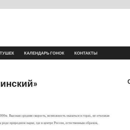
Velomania
Сообщество профессионалов велоспорта, энтузиастов велотуризма
АТУШЕК
КАЛЕНДАРЬ ГОНОК
КОНТАКТЫ
инский»
00м. Высокая средняя скорость, возможность оказаться в горах, не отъезжая
ем роде природном парке, где в центре России, естественным образом,