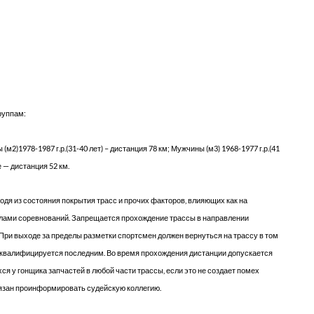
руппам:
 (м2)1978-1987 г.р.(31-40 лет) – дистанция 78 км; Мужчины (м3) 1968-1977 г.р.(41
е — дистанция 52 км.
одя из состояния покрытия трасс и прочих факторов, влияющих как на
алами соревнований. Запрещается прохождение трассы в направлении
При выходе за пределы разметки спортсмен должен вернуться на трассу в том
 квалифицируется последним. Во время прохождения дистанции допускается
 у гонщика запчастей в любой части трассы, если это не создает помех
обязан проинформировать судейскую коллегию.