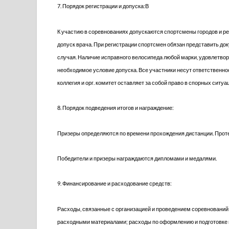
7. Порядок регистрации и допуска:В
К участию в соревнованиях допускаются спортсмены городов и р
допуск врача. При регистрации спортсмен обязан представить док
случая. Наличие исправного велосипеда любой марки, удовлетво
необходимое условие допуска. Все участники несут ответственно
коллегия и орг. комитет оставляет за собой право в спорных сит
8. Порядок подведения итогов и награждение:
Призеры определяются по времени прохождения дистанции. Прот
Победители и призеры награждаются дипломами и медалями.
9. Финансирование и расходование средств:
Расходы, связанные с организацией и проведением соревнований
расходными материалами; расходы по оформлению и подготовке 