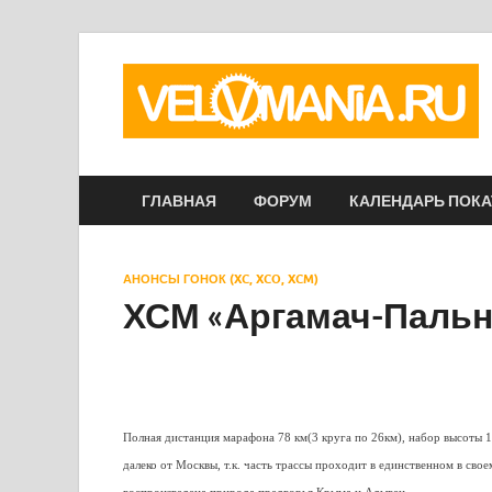
ГЛАВНАЯ
ФОРУМ
КАЛЕНДАРЬ ПОК
АНОНСЫ ГОНОК (XC, XCO, XCM)
ХСМ «Аргамач-Пальн
Полная дистанция марафона 78 км(3 круга по 26км), набор высоты 10
далеко от Москвы, т.к. часть трассы проходит в единственном в сво