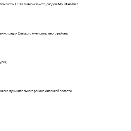
егламентом UCI в личном зачете, раздел-Mountain bike.
министрация Елецкого муниципального района,
урск)
ецкого муниципального района Липецкой области.