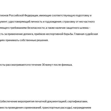
егионов Российской Федерации, имеющие соответствующую подготовку и
умент, удостоверяющий личность и год рождения, страховку от несчастного
ряющего требованиям безопасности, а также наличие защитного шлема –
сть за применение допинга, приёмов неспортивной борьбы. Главная судейская
уациях принимать собственные решения.
есты рассматриваются в течение 30 минут после финиша.
 (обеспечение мероприятия печатной документацией, сертификатами,
места проведения соревнований, транспортные расходы), награждением