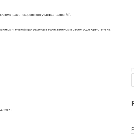
 километрах от скоростного участка трассы М4.
ознакомительной программой в единственном в своем роде юрт-отеле на
4433098
Р