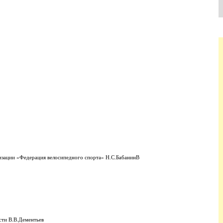
изации «Федерация велосипедного спорта» Н.С.БабанинВ
сти В.В.Дементьев