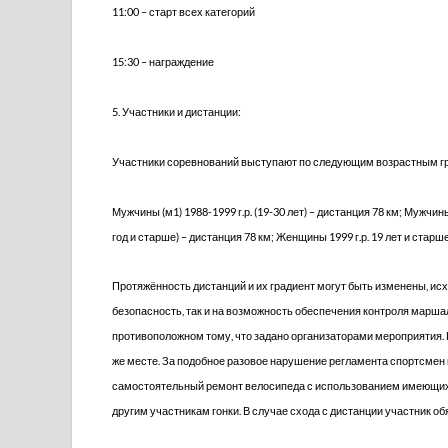
11:00 – старт всех категорий
15:30 – награждение
5. Участники и дистанции:
Участники соревнований выступают по следующим возрастным г
Мужчины (м1) 1988-1999 г.р. (19-30 лет) – дистанция 78 км; Мужчины
год и старше) – дистанция 78 км; Женщины 1999 г.р. 19 лет и старш
Протяжённость дистанций и их градиент могут быть изменены, исх
безопасность, так и на возможность обеспечения контроля марш
противоположном тому, что задано организаторами мероприятия. 
же месте. За подобное разовое нарушение регламента спортсмен
самостоятельный ремонт велосипеда с использованием имеющихся
другим участникам гонки. В случае схода с дистанции участник 