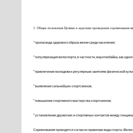
1. Общие положения Целями и задачами проведения соревнования яв
* пропаганда здорового образа жизни среди населения;
* популяризация велоспорта, в частности, маунтинбайка, как одн
* привлечение молодежи к регулярным занятиям физической культ
* выявление сильнейших спортсменов;
* повышение спортивного мастерства спортсменов;
* установление дружеских и спортивных контактов между гонщи
Соревнования проводятся согласно правилам вида спорта «Вело