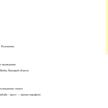
Положение
о проведении
Кубка Липецкой области
лосипедному спорту
инбайк – кросс — кантри марафон)