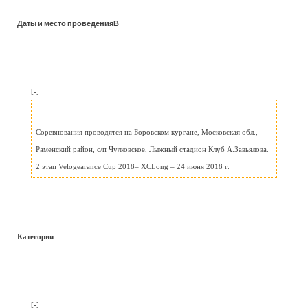
Даты и место проведенияВ
[-]
Соревнования проводятся на Боровском кургане, Московская обл.,
Раменский район, с/п Чулковское, Лыжный стадион Клуб А.Завьялова.
2 этап Velogearance Cup 2018– XCLong – 24 июня 2018 г.
Категории
[-]