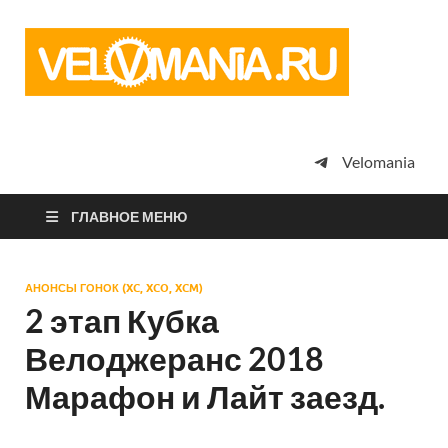
Vel
Сообщество
профессион
велоспорта,
энтузиастов
велотуризма
Velomania
просто
любителей
велосипедов
ГЛАВНОЕ МЕНЮ
АНОНСЫ ГОНОК (XC, XCO, XCM)
2 этап Кубка
Велоджеранс 2018
Марафон и Лайт заезд.