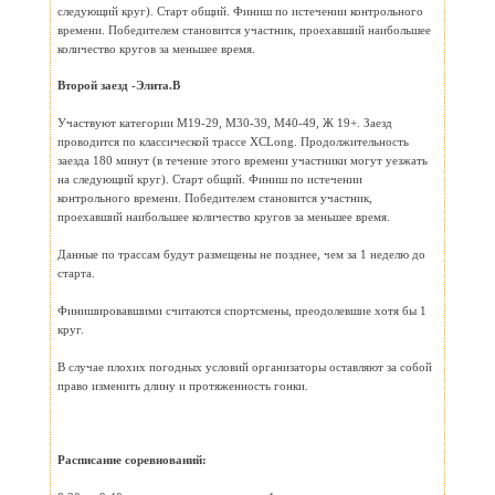
следующий круг). Старт общий. Финиш по истечении контрольного
времени. Победителем становится участник, проехавший наибольшее
количество кругов за меньшее время.
Второй заезд -Элита.В
Участвуют категории М19-29, М30-39, М40-49, Ж 19+. Заезд
проводится по классической трассе XCLong. Продолжительность
заезда 180 минут (в течение этого времени участники могут уезжать
на следующий круг). Старт общий. Финиш по истечении
контрольного времени. Победителем становится участник,
проехавший наибольшее количество кругов за меньшее время.
Данные по трассам будут размещены не позднее, чем за 1 неделю до
старта.
Финишировавшими считаются спортсмены, преодолевшие хотя бы 1
круг.
В случае плохих погодных условий организаторы оставляют за собой
право изменить длину и протяженность гонки.
Расписание соревнований: