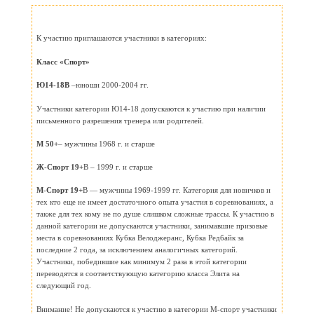
К участию приглашаются участники в категориях:
Класс «Спорт»
Ю14-18В
–юноши 2000-2004 гг.
Участники категории Ю14-18 допускаются к участию при наличии
письменного разрешения тренера или родителей.
М 50+
– мужчины 1968 г. и старше
Ж-Спорт 19+
В – 1999 г. и старше
М-Спорт 19+
В — мужчины 1969-1999 гг. Категория для новичков и
тех кто еще не имеет достаточного опыта участия в соревнованиях, а
также для тех кому не по душе слишком сложные трассы. К участию в
данной категории не допускаются участники, занимавшие призовые
места в соревнованиях Кубка Велоджеранс, Кубка Редбайк за
последние 2 года, за исключением аналогичных категорий.
Участники, победившие как минимум 2 раза в этой категории
переводятся в соответствующую категорию класса Элита на
следующий год.
Внимание! Не допускаются к участию в категории М-спорт участники