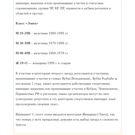
имеющие лицензии и/или принимавшие участие в статусных
соревнованиях уровня ЧР, КР, ПР, первенств и кубков регионов и
областей и прочих.
Класс «Элита»
М 19-29В
– мужчины 1989-1999 гг.
М 30-39В
– мужчины 1979-1988 гг.
М 40-49В
– мужчины 1969-1978 гг.
Ж 19+
В — женщины 1999 г и старше
К участию в категориях второго заезда допускаются участники,
принимавшие участие в гонках Кубка Велоджеранс, Кубка Редбайк за
последние 2 года, также допускаются дейcтвующие спортсмены
имеющие лицензию или принимавшие участие в Кубках, Чемпионатах,
Первенствах РФ и регионов, также организаторы могут на свое
усмотрение допустить в эту категорию спортсменов имеющих опыт
прохождения сложных трасс.
Внимание! С этого этапа вводится категория Женщины (Элита), так
что теперь у всех прекрасных девушек есть выбор заезда и сложности
трассы.