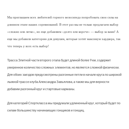
Мы приглашаем всех любителей горного велосипеда попробовать свои силы на
длинном этапе наших соревнований. В этот раз мы не только предлагаем выбор
«сложно или легко», но еще добавляем «долго или короче» — выбор за вами! А
еще мы добавили категорию для девушек, которые хотят максимум хардкора, так
что теперь у всех есть выбор!
Трасса Элитной части второго этапа будет длиной более 9 км, содержит
умеренное количество сложных элементов, но является сложной физически.
Для обоих заездов предусмотрены разгонные петли в начале круга по широкой
лыжной трассе клуба Александра Завьялова, а также мы для верности
добавим разгонный круг и стартовые карманы.
Для категорий Спорткласса мы придумали удлиненный круг, который будет по
силам большинству начинающих гонщиков и гонщиц.