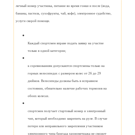
личный номер участника, питание во время гонки и после (вода,
бананы, пастила, сухофрукты, чай, кофе), электронное судейство,
услуги скорой помощи.
Каждый спортсмен вправе подать заявку на участие
только в одной категории;
к соревнованиям допускаются спортсмены только на
горных велосипедах с размером колес от 26 до 29
дюймов. Велосипеды должны быть в исправном
состоянии, обязательно наличие рабочих тормозов на
обоих колесах.
спортсмен получает стартовый номер и электронный
чип, который необходимо закрепить на руле. В случае
потери или неправильного закрепления участником
электронного чипа бригада хронометража не сможет