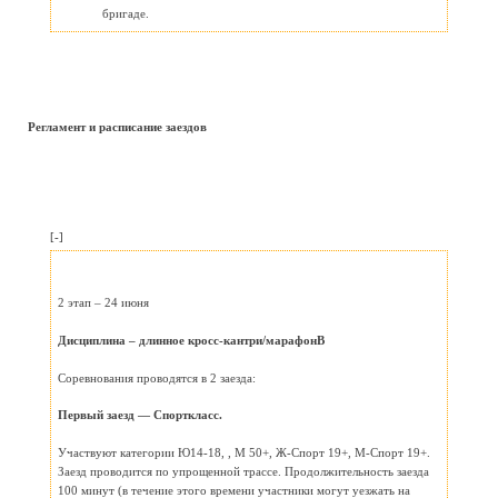
бригаде.
Регламент и расписание заездов
[-]
2 этап – 24 июня
Дисциплина – длинное кросс-кантри/марафонВ
Соревнования проводятся в 2 заезда:
Первый заезд — Спорткласс.
Участвуют категории Ю14-18, , М 50+, Ж-Спорт 19+, М-Спорт 19+.
Заезд проводится по упрощенной трассе. Продолжительность заезда
100 минут (в течение этого времени участники могут уезжать на