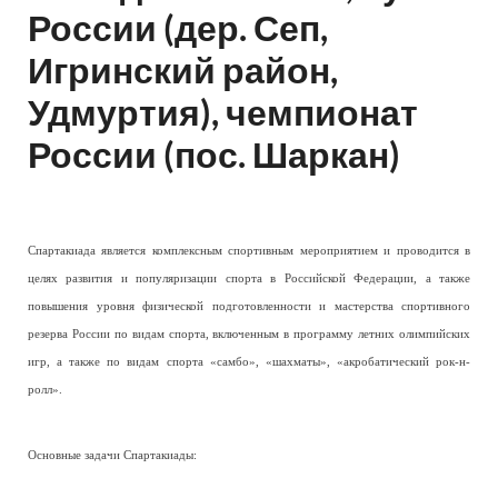
России (дер. Сеп,
Игринский район,
Удмуртия), чемпионат
России (пос. Шаркан)
Спартакиада является комплексным спортивным мероприятием и проводится в
целях развития и популяризации спорта в Российской Федерации, а также
повышения уровня физической подготовленности и мастерства спортивного
резерва России по видам спорта, включенным в программу летних олимпийских
игр, а также по видам спорта «самбо», «шахматы», «акробатический рок-н-
ролл».
Основные задачи Спартакиады: