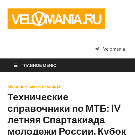
Vel
Сообщество
профессион
велоспорта,
энтузиастов
велотуризма
Velomania
просто
любителей
велосипедов
ГЛАВНОЕ МЕНЮ
ВЕЛОСПОРТ-МАУНТИНБАЙК (XC)
Технические
справочники по МТБ: IV
летняя Спартакиада
молодежи России, Кубок