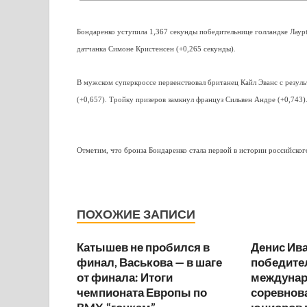
Бондаренко уступила 1,367 секунды победительнице голландке
Лаур
датчанка Симоне Кристенсен (+0,265 секунды).
В мужском суперкроссе первенствовал британец Кайл Эванс с резуль
(+0,657). Тройку призеров замкнул француз Сильвен Андре (+0,743
Отметим, что бронза Бондаренко стала первой в истории российск
ПОХОЖИЕ ЗАПИСИ
Катышев не пробился в
Денис Ива
финал, Васькова — в шаге
победите
от финала: Итоги
междуна
чемпионата Европы по
соревнов