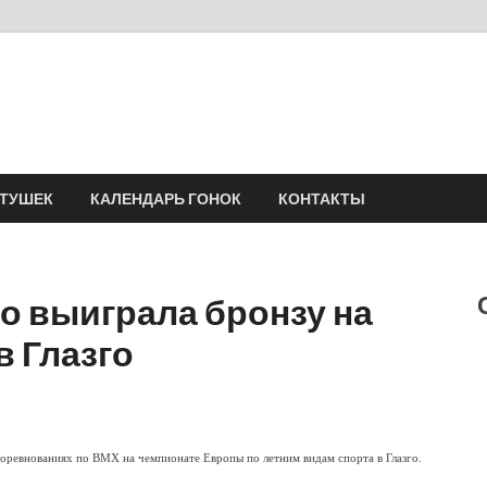
Velomania
Сообщество профессионалов велоспорта, энтузиастов велотуризма
АТУШЕК
КАЛЕНДАРЬ ГОНОК
КОНТАКТЫ
о выиграла бронзу на
 Глазго
 соревнованиях по BMX на
чемпионате Европы по летним видам спорта
в Глазго.