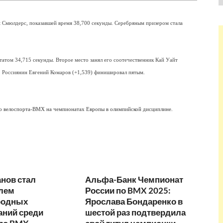
t Смюлдерс
, показавшей время 38,700 секунды. Серебряным призером стала
татом 34,715 секунды. Второе место занял его соотечественник Кай Уайт
). Россиянин Евгений Комаров (+1,539) финишировал пятым.
ого велоспорта-ВМХ на чемпионатах Европы в олимпийской дисциплине.
нов стал
Альфа-Банк Чемпионат
лем
России по BMX 2025:
родных
Ярослава Бондаренко в
аний среди
шестой раз подтвердила