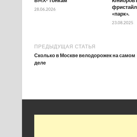
BMX-“гонкам”
юниоров 
фристайл
28.06.2026
«парк».
23.08.2025
ПРЕДЫДУЩАЯ СТАТЬЯ
Сколько в Москве велодорожек на самом
деле