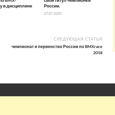
по BMX-
свой титул чемпионки
у в дисциплине
России.
27.07.2025
СЛЕДУЮЩАЯ СТАТЬЯ
чемпионат и первенство России по BMXrace
2018