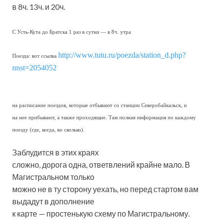
в 8ч. 13ч. и 20ч.
С Усть-Кута до Братска 1 раз в сутки — в 8ч. утра
http://www.tutu.ru/poezda/station_d.php?
Поезда: вот ссылка
nnst=2054052
на расписание поездов, которые отбывают со станции Северобайкальск, и
на нее прибывают, а также проходящие. Там полная информация по каждому
поезду (где, когда, во сколько).
Заблудится в этих краях
сложно, дорога одна, ответвлений крайне мало. В
Магистральном только
можно не в ту сторону уехать, но перед стартом вам
выдадут в дополнение
к карте — простенькую схему по Магистральному.