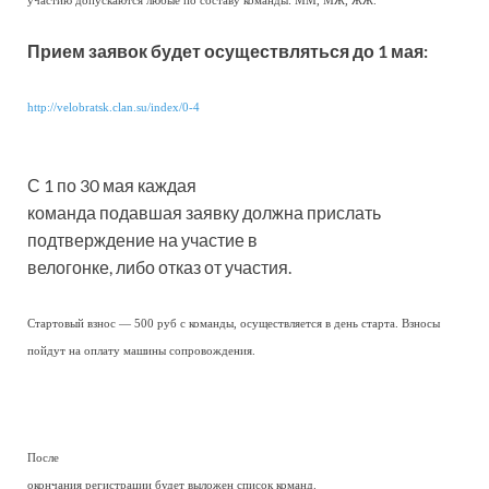
участию допускаются любые по составу команды: ММ, МЖ, ЖЖ.
Прием заявок будет осуществляться до 1 мая:
http://velobratsk.clan.su/index/0-4
С 1 по 30 мая каждая
команда подавшая заявку должна прислать
подтверждение на участие в
велогонке, либо отказ от участия.
Стартовый взнос — 500 руб с команды, осуществляется в день старта. Взносы
пойдут на оплату машины сопровождения.
После
окончания регистрации будет выложен список команд.