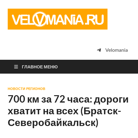
Vel
Сообщество
профессион
велоспорта,
энтузиастов
велотуризма
Velomania
просто
любителей
велосипедов
ГЛАВНОЕ МЕНЮ
НОВОСТИ РЕГИОНОВ
700 км за 72 часа: дороги
хватит на всех (Братск-
Северобайкальск)