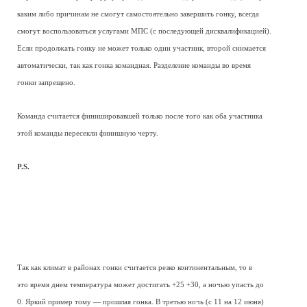
каким либо причинам не смогут самостоятельно завершить гонку, всегда
смогут воспользоваться услугами МПС (с последующей дисквалификацией).
Если продолжать гонку не может только один участник, второй снимается
автоматически, так как гонка командная. Разделение команды во время
гонки запрещено.
Команда считается финишировавшей только после того как оба участника
этой команды пересекли финишную черту.
P.S.
Так как климат в районах гонки считается резко континентальным, то в
это время днем температура может достигать +25 +30, а ночью упасть до
0. Яркий пример тому — прошлая гонка. В третью ночь (с 11 на 12 июня)