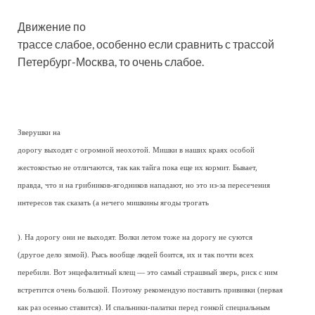
Движение по
трассе слабое, особенно если сравнить с трассой
Петербург-Москва, то очень слабое.
Зверушки на
дорогу выходят с огромной неохотой. Мишки в наших краях особой
жестокостью не отличаются, так как тайга пока еще их кормит. Бывает,
правда, что и на грибников-ягодников нападают, но это из-за пересечения
интересов так сказать (а нечего мишкины ягоды трогать
). На дорогу они не выходят. Волки летом тоже на дорогу не суются
(другое дело зимой). Рысь вообще людей боится, их и так почти всех
перебили. Вот энцефалитный клещ — это самый страшный зверь, риск с ним
встретится очень большой. Поэтому рекомендую поставить прививки (первая
как раз осенью ставится). И спальники-палатки перед гонкой специальным