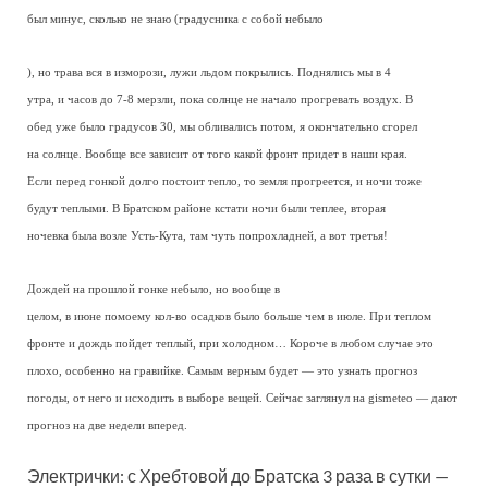
был минус, сколько не знаю (градусника с собой небыло
), но трава вся в изморози, лужи льдом покрылись. Поднялись мы в 4
утра, и часов до 7-8 мерзли, пока солнце не начало прогревать воздух. В
обед уже было градусов 30, мы обливались потом, я окончательно сгорел
на солнце. Вообще все зависит от того какой фронт придет в наши края.
Если перед гонкой долго постоит тепло, то земля прогреется, и ночи тоже
будут теплыми. В Братском районе кстати ночи были теплее, вторая
ночевка была возле Усть-Кута, там чуть попрохладней, а вот третья!
Дождей на прошлой гонке небыло, но вообще в
целом, в июне помоему кол-во осадков было больше чем в июле. При теплом
фронте и дождь пойдет теплый, при холодном… Короче в любом случае это
плохо, особенно на гравийке. Самым верным будет — это узнать прогноз
погоды, от него и исходить в выборе вещей. Сейчас заглянул на gismeteo — дают
прогноз на две недели вперед.
Электрички: с Хребтовой до Братска 3 раза в сутки —