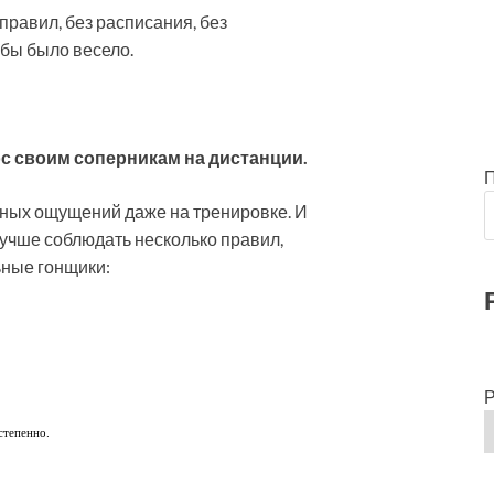
правил, без расписания, без
обы было весело.
с своим соперникам на дистанции.
тных ощущений даже на тренировке. И
учше соблюдать несколько правил,
ные гонщики:
Р
степенно.