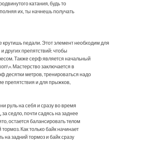
одвинутого катания, будь то
ыполняя их, ты начнешь получать
не крутишь педали. Этот элемент необходим для
 и других препятствий: чтобы
лесом. Также серф является начальный
оп\». Мастерство заключается в
рф десятки метров, тренироваться надо
е препятствия и для прыжков,
ни руль на себя и сразу во время
за седло, почти садясь на заднее
ято, остается балансировать телом
 тормоз. Как только байк начинает
ь на задний тормоз и байк сразу