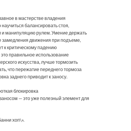
главное в мастерстве владения
 научиться балансировать стоя,
ли и манипуляцию рулем. Умение держать
ые замедления движения при подъеме,
ут к критическому падению
— это правильное использование
ерского искусства, лучше тормозить
ать, что пережатие переднего тормоза
овка заднего приводит к заносу.
роткая блокировка
заносом — это уже полезный элемент для
анни хоп\».