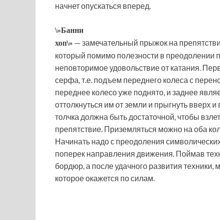
начнет опускаться вперед.
\»Банни
— замечательный прыжок на препятствие
хоп\»
который помимо полезности в преодолении п
неповторимое удовольствие от катания. Перва
серфа, т.е. подъем переднего колеса с перен
переднее колесо уже поднято, и заднее явля
оттолкнуться им от земли и прыгнуть вверх и 
толчка должна быть достаточной, чтобы взле
препятствие. Приземляться можно на оба кол
Начинать надо с преодоления символических
поперек направления движения. Поймав техн
бордюр, а после удачного развития техники,
которое окажется по силам.