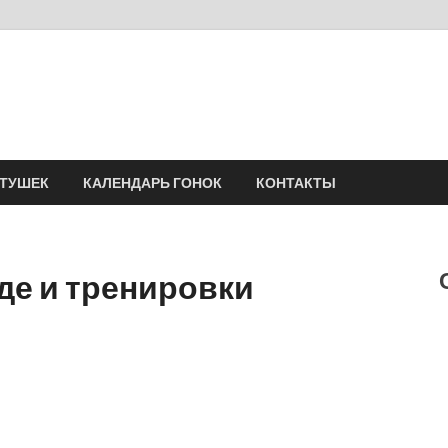
Velomania
Сообщество профессионалов велоспорта, энтузиастов велотуризма
АТУШЕК
КАЛЕНДАРЬ ГОНОК
КОНТАКТЫ
де и тренировки