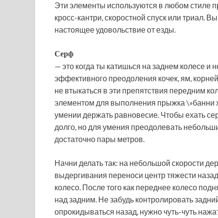
Эти элементы используются в любом стиле пр
кросс-кантри, скоростной спуск или триал. В
настоящее удовольствие от езды.
Серф
— это когда ты катишься на заднем колесе и 
эффективного преодоления кочек, ям, корней
не втыкаться в эти препятствия передним ко
элементом для выполнения прыжка \»банни х
умении держать равновесие. Чтобы ехать се
долго, но для умения преодолевать небольши
достаточно пары метров.
Начни делать так: на небольшой скорости дер
выдергивания переноси центр тяжести назад, 
колесо. После того как переднее колесо подн
над задним. Не забудь контролировать задний
опрокидываться назад, нужно чуть-чуть нажат