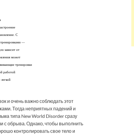
а
настроение
ановление. С
у тренировками —
ую зависит от
овления может
азвивающие тренировки
ной работой
 легкой
ок и очень важно соблюдать этот
ками. Тогда неприятных падений и
ьма типа New World Disorder сразу
и с обрыва. Однако, чтобы выполнить
орошо контролировать свое тело и