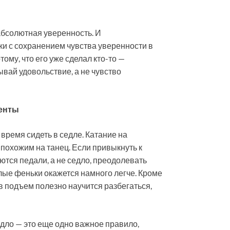
 абсолютная уверенность. И
ки с сохранением чувства уверенности в
тому, что его уже сделал кто-то —
вай удовольствие, а не чувство
енты
время сидеть в седле. Катание на
похожим на танец. Если привыкнуть к
тся педали, а не седло, преодолевать
лые феньки окажется намного легче. Кроме
 в подъем полезно научится разбегаться,
едло — это еще одно важное правило,