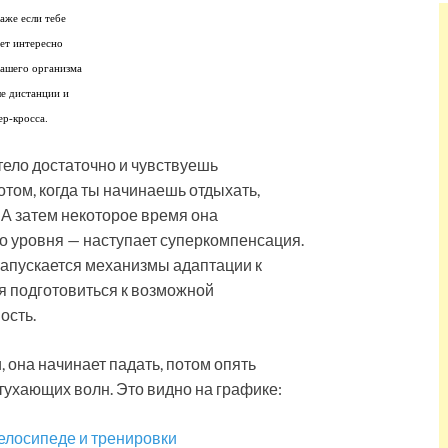
аже если тебе
ет интересно
нашего организма
ые дистанции и
ер-кросса.
тело достаточно и чувствуешь
отом, когда ты начинаешь отдыхать,
 А затем некоторое время она
о уровня — наступает суперкомпенсация.
а запускается механизмы адаптации к
тся подготовиться к возможной
ость.
 она начинает падать, потом опять
атухающих волн. Это видно на графике: