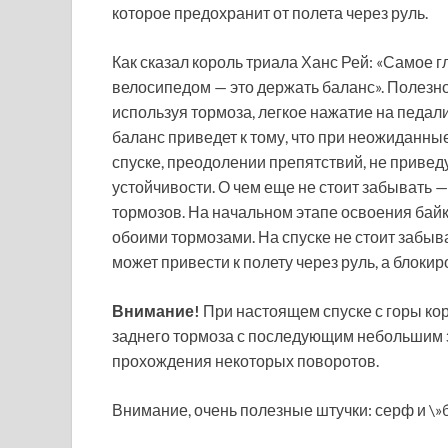
которое предохранит от полета через руль.
Как сказал король триала Ханс Рей: «Самое 
велосипедом — это держать баланс». Полезно
используя тормоза, легкое нажатие на педа
баланс приведет к тому, что при неожиданн
спуске, преодолении препятствий, не привед
устойчивости. О чем еще не стоит забывать 
тормозов. На начальном этапе освоения байк
обоими тормозами. На спуске не стоит забыв
может привести к полету через руль, а блокир
Внимание!
При настоящем спуске с горы ко
заднего тормоза с последующим небольшим 
прохождения некоторых поворотов.
Внимание, очень полезные штучки: серф и \»б