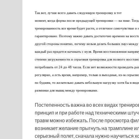
Так вот, лучше всего давать следующую тренировку в тот
момент, когда форма после предыдущей тренировки — на пике. Тогд
тренированность все время будет расти, а отличное самочувствие и 
гарантировано. Поэтому важно давать достаточно времени на восст
другой стороны понятно, почему нельзя делать больших пауз межд
каждый раз придется начинать с нуля. Время восстановления напрям
степени загруженности и серьезная тренировка для полного восстан
потребовать от 24 до 48 часов. Если нет возможности проводить р
регулярно, а есть время, например, только в выходные, из-за серьез
по будням, то желательно давать небольшую нагрузку хотя бы в виде
разминки для мышц между тренировками.
Постепенность важна во всех видах трениров
принцип и при работе над техническими штуч
травм можно избежать. После просмотра фил
возникает желание прыгнуть на трамплине ил
серьезный полет, сначала нужно научиться х