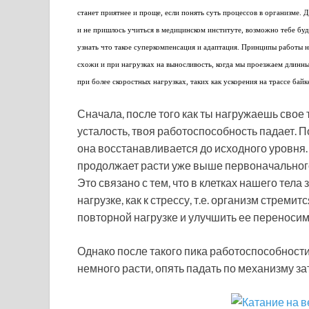
станет приятнее и проще, если понять суть процессов в организме. Д
и не пришлось учиться в медицинском институте, возможно тебе буд
узнать что такое суперкомпенсация и адаптация. Принципы работы 
схожи и при нагрузках на выносливость, когда мы проезжаем длинн
при более скоростных нагрузках, таких как ускорения на трассе байк
Сначала, после того как ты нагружаешь свое 
усталость, твоя работоспособность падает. П
она восстанавливается до исходного уровня.
продолжает расти уже выше первоначальног
Это связано с тем, что в клетках нашего тел
нагрузке, как к стрессу, т.е. организм стреми
повторной нагрузке и улучшить ее переносим
Однако после такого пика работоспособности,
немного расти, опять падать по механизму з