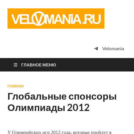
Vel
Сообщество
профессион
велоспорта,
энтузиастов
велотуризма
Velomania
просто
любителей
велосипедов
ГЛАВНОЕ МЕНЮ
ГЛАВНАЯ
Глобальные спонсоры
Олимпиады 2012
У Олимпийских игр 2012 года, которые пройдут в