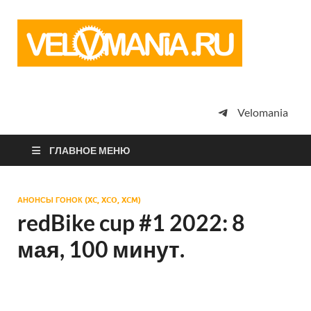
Vel
Сообщество
профессион
велоспорта,
энтузиастов
велотуризма
Velomania
просто
любителей
велосипедов
ГЛАВНОЕ МЕНЮ
АНОНСЫ ГОНОК (XC, XCO, XCM)
redBike cup #1 2022: 8
мая, 100 минут.