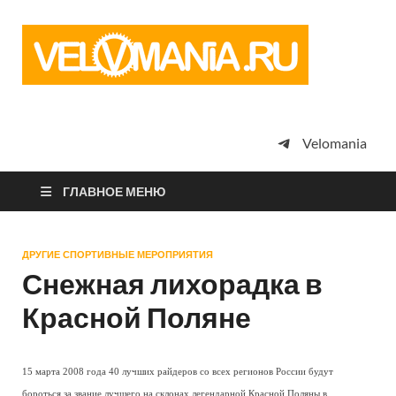
Vel
Сообщество
профессион
велоспорта,
энтузиастов
велотуризма
Velomania
просто
любителей
велосипедов
ГЛАВНОЕ МЕНЮ
ДРУГИЕ СПОРТИВНЫЕ МЕРОПРИЯТИЯ
Снежная лихорадка в
Красной Поляне
15 марта 2008 года 40 лучших райдеров со всех регионов России будут
бороться за звание лучшего на склонах легендарной Красной Поляны в