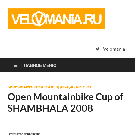
Vel
Сообщество
профессион
велоспорта,
энтузиастов
велотуризма
Velomania
просто
любителей
велосипедов
ГЛАВНОЕ МЕНЮ
АНОНСЫ МЕРОПРИЯТИЙ (РЯД ДИСЦИПЛИН МТБ)
Open Mountainbike Cup of
SHAMBHALA 2008
Открытое первенство