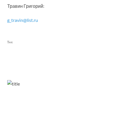
Травин Григорий:
g_travin@list.ru
Тел: