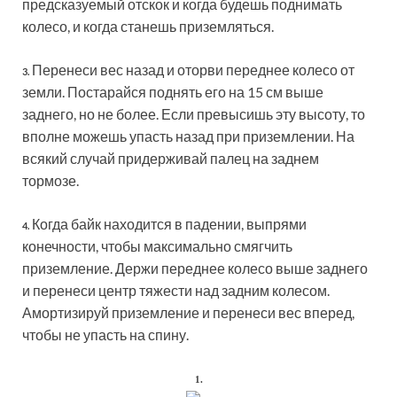
предсказуемый отскок и когда будешь поднимать
колесо, и когда станешь приземляться.
Перенеси вес назад и оторви переднее колесо от
3.
земли. Постарайся поднять его на 15 см выше
заднего, но не более. Если превысишь эту высоту, то
вполне можешь упасть назад при приземлении. На
всякий случай придерживай палец на заднем
тормозе.
Когда байк находится в падении, выпрями
4.
конечности, чтобы максимально смягчить
приземление. Держи переднее колесо выше заднего
и перенеси центр тяжести над задним колесом.
Амортизируй приземление и перенеси вес вперед,
чтобы не упасть на спину.
1.