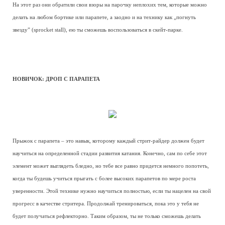
На этот раз они обратили свои взоры на парочку неплохих тем, которые можно
делать на любом бортике или парапете, а заодно и на технику как „погнуть
звезду” (sprocket stall), ею ты сможешь воспользоваться в скейт-парке.
НОВИЧОК: ДРОП С ПАРАПЕТА
Прыжок с парапета – это навык, которому каждый стрит-райдер должен будет
научиться на определенной стадии развития катания. Конечно, сам по себе этот
элемент может выглядеть бледно, но тебе все равно придется немного попотеть,
когда ты будешь учиться прыгать с более высоких парапетов по мере роста
уверенности. Этой технике нужно научиться полностью, если ты нацелен на свой
прогресс в качестве стритера. Продолжай тренироваться, пока это у тебя не
будет получаться рефлекторно. Таким образом, ты не только сможешь делать