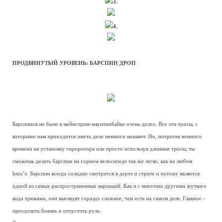
3.
4.
ПРОДВИНУТЫЙ УРОВЕНЬ: БАРСПИН ДРОП
Барспинов не было в мейнстрим-маунтинбайке очень долго. Все эти тросы, с
которыми нам приходится иметь дело немного мешают. Но, потратив немного
времени на установку гироротора или просто используя длинные тросы, ты
сможешь делать барспин на горном велосипеде так же легко, как на любом
bmx’е. Барспин всегда солидно смотрится в дерте и стрите и потому является
одной из самых распространенных вариаций. Как и с многими другими жуткого
вида трюками, они выглядят гораздо сложнее, чем есть на самом деле. Главное –
преодолеть боязнь и отпустить руль.