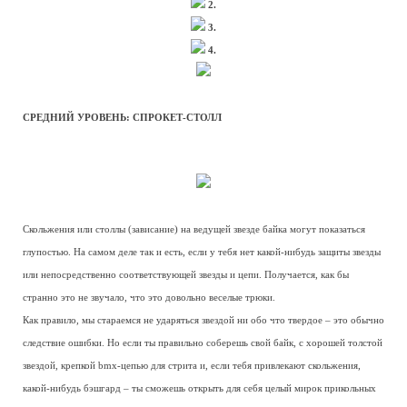
2.
3.
4.
СРЕДНИЙ УРОВЕНЬ: СПРОКЕТ-СТОЛЛ
Скольжения или столлы (зависание) на ведущей звезде байка могут показаться
глупостью. На самом деле так и есть, если у тебя нет какой-нибудь защиты звезды
или непосредственно соответствующей звезды и цепи. Получается, как бы
странно это не звучало, что это довольно веселые трюки.
Как правило, мы стараемся не ударяться звездой ни обо что твердое – это обычно
следствие ошибки. Но если ты правильно соберешь свой байк, с хорошей толстой
звездой, крепкой bmx-цепью для стрита и, если тебя привлекают скольжения,
какой-нибудь бэшгард – ты сможешь открыть для себя целый мирок прикольных