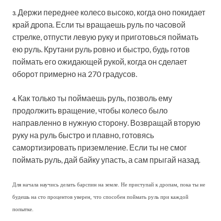
Держи переднее колесо высоко, когда оно покидает
3.
край дропа. Если ты вращаешь руль по часовой
стрелке, отпусти левую руку и приготовься поймать
ею руль. Крутани руль ровно и быстро, будь готов
поймать его ожидающей рукой, когда он сделает
оборот примерно на 270 градусов.
Как только ты поймаешь руль, позволь ему
4.
продолжить вращение, чтобы колесо было
направленно в нужную сторону. Возвращай вторую
руку на руль быстро и плавно, готовясь
самортизировать приземление. Если ты не смог
поймать руль, дай байку упасть, а сам прыгай назад.
Для начала научись делать барспин на земле. Не приступай к дропам, пока ты не
будешь на сто процентов уверен, что способен поймать руль при каждой
попытке.