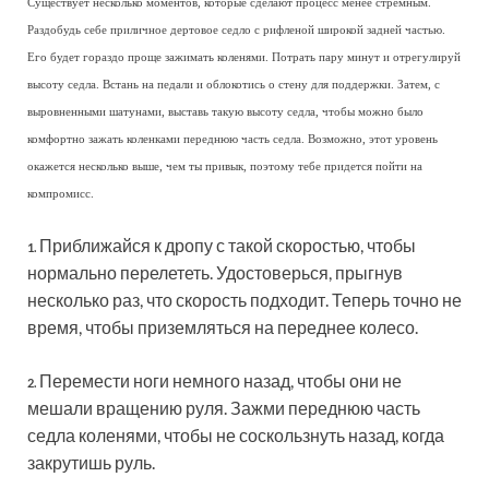
Существует несколько моментов, которые сделают процесс менее стремным.
Раздобудь себе приличное дертовое седло с рифленой широкой задней частью.
Его будет гораздо проще зажимать коленями. Потрать пару минут и отрегулируй
высоту седла. Встань на педали и облокотись о стену для поддержки. Затем, с
выровненными шатунами, выставь такую высоту седла, чтобы можно было
комфортно зажать коленками переднюю часть седла. Возможно, этот уровень
окажется несколько выше, чем ты привык, поэтому тебе придется пойти на
компромисс.
Приближайся к дропу с такой скоростью, чтобы
1.
нормально перелететь. Удостоверься, прыгнув
несколько раз, что скорость подходит. Теперь точно не
время, чтобы приземляться на переднее колесо.
Перемести ноги немного назад, чтобы они не
2.
мешали вращению руля. Зажми переднюю часть
седла коленями, чтобы не соскользнуть назад, когда
закрутишь руль.