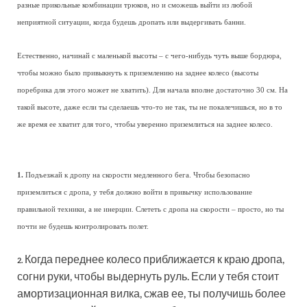
разные прикольные комбинации трюков, но и сможешь выйти из любой
неприятной ситуации, когда будешь дропать или выдергивать банни.
Естественно, начинай с маленькой высоты – с чего-нибудь чуть выше бордюра,
чтобы можно было привыкнуть к приземлению на заднее колесо (высоты
поребрика для этого может не хватить). Для начала вполне достаточно 30 см. На
такой высоте, даже если ты сделаешь что-то не так, ты не покалечишься, но в то
же время ее хватит для того, чтобы уверенно приземлиться на заднее колесо.
1.
Подъезжай к дропу на скорости медленного бега. Чтобы безопасно
приземлиться с дропа, у тебя должно войти в привычку использование
правильной техники, а не инерции. Слететь с дропа на скорости – просто, но ты
почти не будешь контролировать полет.
Когда переднее колесо приближается к краю дропа,
2.
согни руки, чтобы выдернуть руль. Если у тебя стоит
амортизационная вилка, сжав ее, ты получишь более