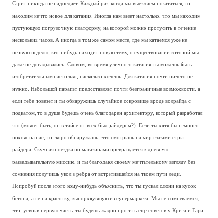
Стрит никогда не надоедает. Каждый раз, когда мы выезжаем покататься, то
находим нечто новое для катания. Иногда нам везет настолько, что мы находим
пустующую погрузочную платформу, на которой можно протусить в течение
нескольких часов. А иногда в том же самом месте, где мы катаемся уже не
первую неделю, кто-нибудь находит новую тему, о существовании которой мы
даже не догадывались. Словом, во время уличного катания ты можешь быть
изобретательным настолько, насколько хочешь. Для катания почти ничего не
нужно. Небольшой парапет предоставляет почти безграничные возможности, а
если тебе повезет и ты обнаружишь случайное сокровище вроде волрайда с
подкатом, то в душе будешь очень благодарен архитектору, который разработал
это (может быть, он в тайне от всех был райдером?). Если ты хотя бы немного
похож на нас, то скоро обнаружишь, что смотришь на мир глазами стрит-
райдера. Скучная поездка по магазинами превращается в дневную
разведывательную миссию, и ты благодаря своему мечтательному взгляду без
сомнения получишь укол в ребра от встретившейся на твоем пути леди.
Попробуй после этого кому-нибудь объяснить, что ты пускал слюни на кусок
бетона, а не на красотку, выпорхнувшую из супермаркета. Мы не сомневаемся,
что, усвоив первую часть, ты будешь жадно просить еще советов у Криса и Гари.