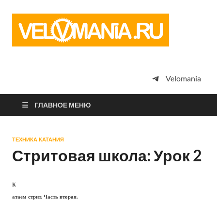
Vel
Сообщество
профессион
велоспорта,
энтузиастов
велотуризма
Velomania
просто
любителей
велосипедов
ГЛАВНОЕ МЕНЮ
ТЕХНИКА КАТАНИЯ
Стритовая школа: Урок 2
К
атаем стрит. Часть вторая.