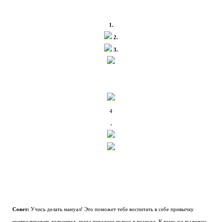
1.
2.
3.
4
.
Совет:
Учись делать мануал! Это поможет тебе воспитать в себе привычку
контролировать велосипед, когда переднее колесо в воздухе. К тому же ты точно