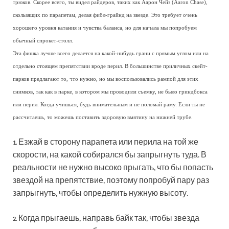
трюков. Скорее всего, ты видел райдеров, таких как Аарон Чейз (Aaron Chase),
скользящих по парапетам, делая фибл-грайнд на звезде. Это требует очень
хорошего уровня катания и чувства баланса, но для начала мы попробуем
обычный спрокет-столл.
Эта фишка лучше всего делается на какой-нибудь грани с прямым углом или на
отдельно стоящем препятствии вроде перил. В большинстве приличных скейт-
парков предлагают то, что нужно, но мы воспользовались рампой для этих
снимков, так как в парке, в котором мы проводили съемку, не было гриндбокса
или перил. Когда учишься, будь внимательным и не поломай раму. Если ты не
рассчитаешь, то можешь поставить здоровую вмятину на нижней трубе.
Езжай в сторону парапета или перила на той же
1.
скорости, на какой собирался бы запрыгнуть туда. В
реальности не нужно высоко прыгать, что бы попасть
звездой на препятствие, поэтому попробуй пару раз
запрыгнуть, чтобы определить нужную высоту.
Когда прыгаешь, направь байк так, чтобы звезда
2.