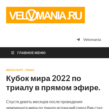
Vel
Сообщество
профессион
велоспорта,
энтузиастов
велотуризма
Velomania
просто
любителей
велосипедов
ГЛАВНОЕ МЕНЮ
ВЕЛОСПОРТ -ТРИАЛ
Кубок мира 2022 по
триалу в прямом эфире.
Спустя девять месяцев после проведения
чемпионата мира по триалу испанский город Вик стал