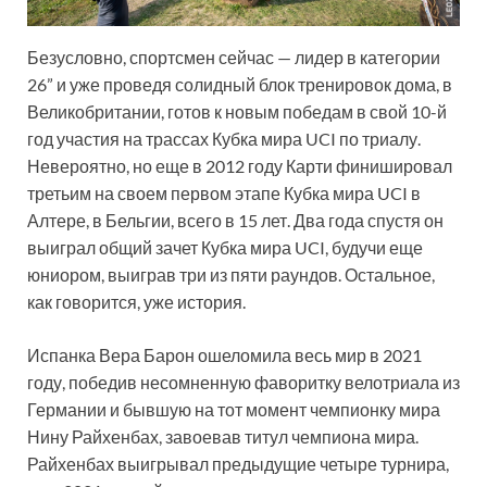
Безусловно, спортсмен сейчас — лидер в категории
26” и уже проведя солидный блок тренировок дома, в
Великобритании, готов к новым победам в свой 10-й
год участия на трассах Кубка мира UCI по триалу.
Невероятно, но еще в 2012 году Карти финишировал
третьим на своем первом этапе Кубка мира UCI в
Алтере, в Бельгии, всего в 15 лет. Два года спустя он
выиграл общий зачет Кубка мира UCI, будучи еще
юниором, выиграв три из пяти раундов. Остальное,
как говорится, уже история.
Испанка Вера Барон ошеломила весь мир в 2021
году, победив несомненную фаворитку велотриала из
Германии и бывшую на тот момент чемпионку мира
Нину Райхенбах, завоевав титул чемпиона мира.
Райхенбах выигрывал предыдущие четыре турнира,