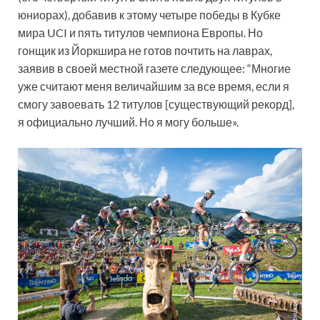
юниорах), добавив к этому четыре победы в Кубке
мира UCI и пять титулов чемпиона Европы. Но
гонщик из Йоркшира не готов почтить на лаврах,
заявив в своей местной газете следующее: “Многие
уже считают меня величайшим за все время, если я
смогу завоевать 12 титулов [существующий рекорд],
я официально лучший. Но я могу больше».