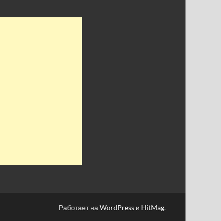
Работает на
WordPress
и
HitMag
.