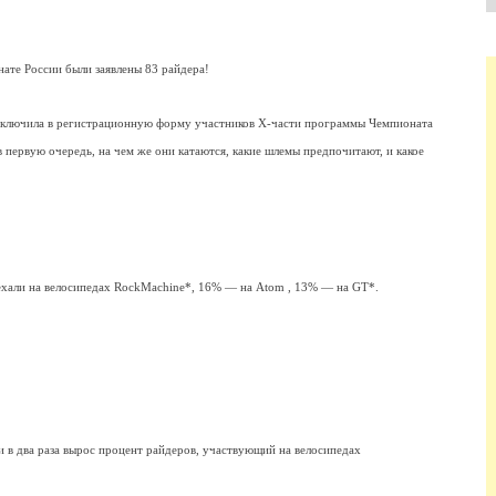
ате России были заявлены 83 райдера!
включила в регистрационную форму участников Х-части программы Чемпионата
в первую очередь, на чем же они катаются, какие шлемы предпочитают, и какое
ехали на велосипедах
RockMachine
*, 16% — на
Atom
, 13% — на
GT
*.
и в два раза вырос процент райдеров, участвующий на велосипедах