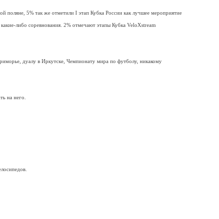
ной поляне, 5% так же отметили
I
этап Кубка России как лучшее мероприятие
но какие-либо соревнования. 2% отмечают этапы Кубка
VeloXstream
риморье, дуалу в Иркутске, Чемпионату мира по футболу, никакому
ть на него.
лосипедов.