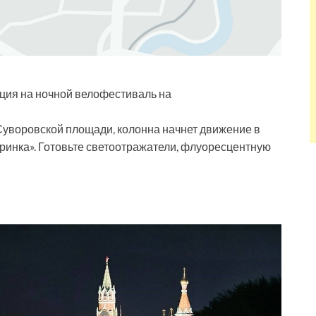
ация на ночной велофестиваль на
 Суворовской площади, колонна начнет движение в
черинка». Готовьте светоотражатели, флуоресцентную