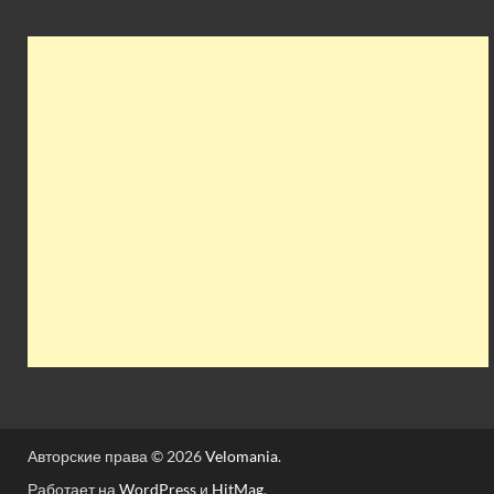
Авторские права © 2026
Velomania
.
Работает на
WordPress
и
HitMag
.