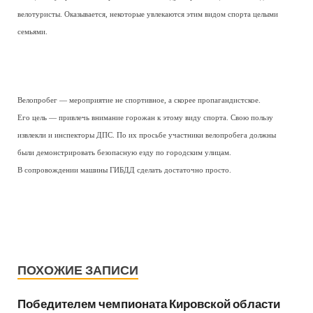
велотуристы. Оказывается, некоторые увлекаются этим видом спорта целыми
семьями.
Велопробег — мероприятие не спортивное, а скорее пропагандистское.
Его цель — привлечь внимание горожан к этому виду спорта. Свою пользу
извлекли и инспекторы ДПС. По их просьбе участники велопробега должны
были демонстрировать безопасную езду по городским улицам.
В сопровождении машины ГИБДД сделать достаточно просто.
ПОХОЖИЕ ЗАПИСИ
Победителем чемпионата Кировской области