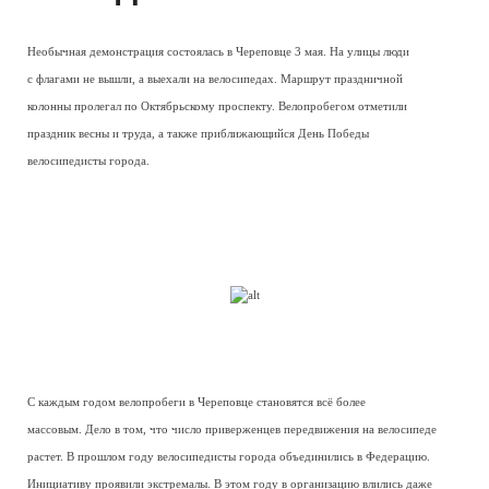
Необычная демонстрация состоялась в Череповце 3 мая. На улицы люди
с флагами не вышли, а выехали на велосипедах. Маршрут праздничной
колонны пролегал по Октябрьскому проспекту. Велопробегом отметили
праздник весны и труда, а также приближающийся День Победы
велосипедисты города.
С каждым годом велопробеги в Череповце становятся всё более
массовым. Дело в том, что число приверженцев передвижения на велосипеде
растет. В прошлом году велосипедисты города объединились в Федерацию.
Инициативу проявили экстремалы. В этом году в организацию влились даже