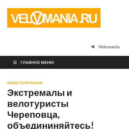
Vel
Сообщество
профессион
велоспорта,
энтузиастов
велотуризма
Velomania
просто
любителей
велосипедов
ГЛАВНОЕ МЕНЮ
НОВОСТИ РЕГИОНОВ
Экстремалы и
велотуристы
Череповца,
объедининяйтесь!