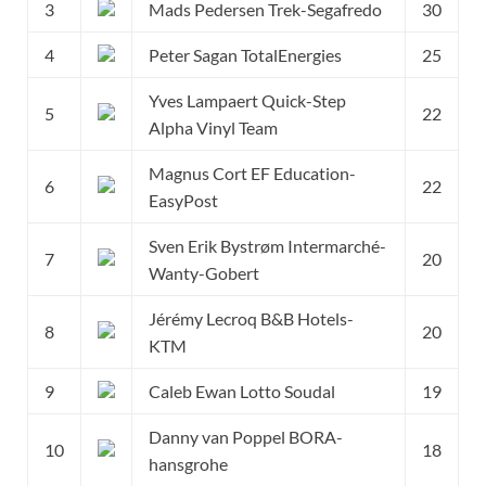
3
Mads Pedersen Trek-Segafredo
30
4
Peter Sagan TotalEnergies
25
Yves Lampaert Quick-Step
5
22
Alpha Vinyl Team
Magnus Cort EF Education-
6
22
EasyPost
Sven Erik Bystrøm Intermarché-
7
20
Wanty-Gobert
Jérémy Lecroq B&B Hotels-
8
20
KTM
9
Caleb Ewan Lotto Soudal
19
Danny van Poppel BORA-
10
18
hansgrohe