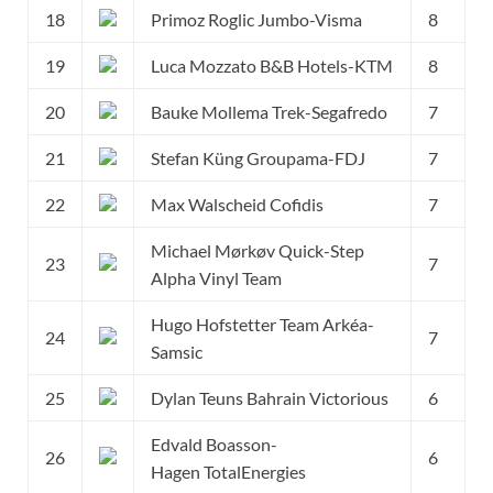
18
Primoz Roglic Jumbo-Visma
8
19
Luca Mozzato B&B Hotels-KTM
8
20
Bauke Mollema Trek-Segafredo
7
21
Stefan Küng Groupama-FDJ
7
22
Max Walscheid Cofidis
7
Michael Mørkøv Quick-Step
23
7
Alpha Vinyl Team
Hugo Hofstetter Team Arkéa-
24
7
Samsic
25
Dylan Teuns Bahrain Victorious
6
Edvald Boasson-
26
6
Hagen TotalEnergies