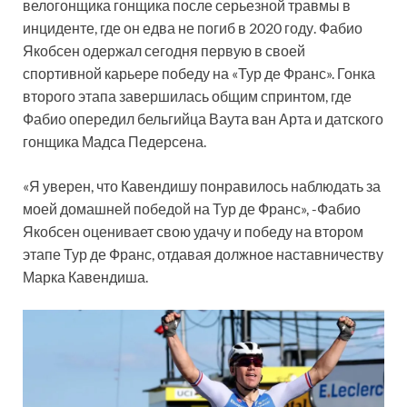
велогонщика гонщика после серьезной травмы в
инциденте, где он едва не погиб в 2020 году. Фабио
Якобсен одержал сегодня первую в своей
спортивной карьере победу на «Тур де Франс». Гонка
второго этапа завершилась общим спринтом, где
Фабио опередил бельгийца Ваута ван Арта и датского
гонщика Мадса Педерсена.
«Я уверен, что Кавендишу понравилось наблюдать за
моей домашней победой на Тур де Франс», -Фабио
Якобсен оценивает свою удачу и победу на втором
этапе Тур де Франс, отдавая должное наставничеству
Марка Кавендиша.