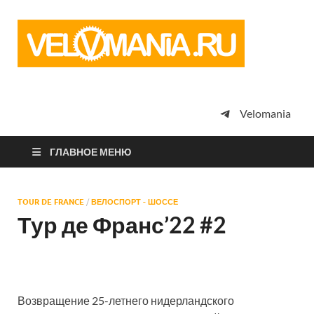
Vel
Сообщество
профессион
велоспорта,
энтузиастов
велотуризма
Velomania
просто
любителей
велосипедов
ГЛАВНОЕ МЕНЮ
TOUR DE FRANCE
/
ВЕЛОСПОРТ - ШОССЕ
Тур де Франс’22 #2
Возвращение 25-летнего нидерландского