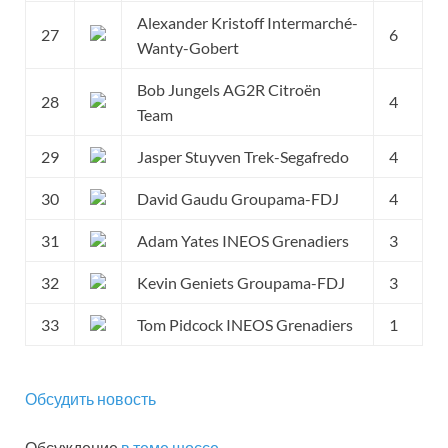
Alexander Kristoff Intermarché-
27
6
Wanty-Gobert
Bob Jungels AG2R Citroën
28
4
Team
29
Jasper Stuyven Trek-Segafredo
4
30
David Gaudu Groupama-FDJ
4
31
Adam Yates INEOS Grenadiers
3
32
Kevin Geniets Groupama-FDJ
3
33
Tom Pidcock INEOS Grenadiers
1
Обсудить новость
Обсуждение
в теме шоссе