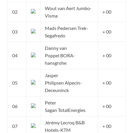
Wout van Aert Jumbo-
02
+ 00
Visma
Mads Pedersen Trek-
03
+ 00
Segafredo
Danny van
04
Poppel BORA-
+ 00
hansgrohe
Jasper
05
Philipsen Alpecin-
+ 00
Deceuninck
Peter
06
+ 00
Sagan TotalEnergies
Jérémy Lecroq B&B
07
+ 00
Hotels-KTM