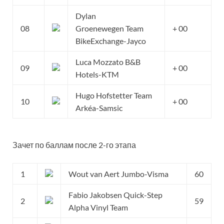
Dylan
08
Groenewegen Team
+ 00
BikeExchange-Jayco
Luca Mozzato B&B
09
+ 00
Hotels-KTM
Hugo Hofstetter Team
10
+ 00
Arkéa-Samsic
Зачет по баллам после 2-го этапа
1
Wout van Aert Jumbo-Visma
60
Fabio Jakobsen Quick-Step
2
59
Alpha Vinyl Team