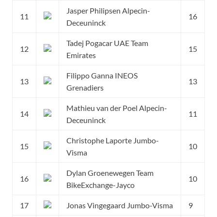
Jasper Philipsen Alpecin-
11
16
Deceuninck
Tadej Pogacar UAE Team
12
15
Emirates
Filippo Ganna INEOS
13
13
Grenadiers
Mathieu van der Poel Alpecin-
14
11
Deceuninck
Christophe Laporte Jumbo-
15
10
Visma
Dylan Groenewegen Team
16
10
BikeExchange-Jayco
17
Jonas Vingegaard Jumbo-Visma
9