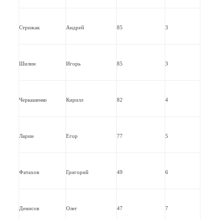
Стрижак
Андрей
85
3
Шилин
Игорь
85
3
Черкашенко
Кирилл
82
4
Ларин
Егор
77
5
Фатахов
Григорий
49
6
Денисов
Олег
47
7