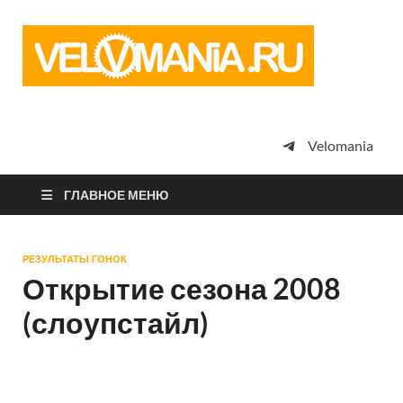
Vel
Сообщество
профессион
велоспорта,
энтузиастов
велотуризма
Velomania
просто
любителей
велосипедов
ГЛАВНОЕ МЕНЮ
РЕЗУЛЬТАТЫ ГОНОК
Открытие сезона 2008
(слоупстайл)