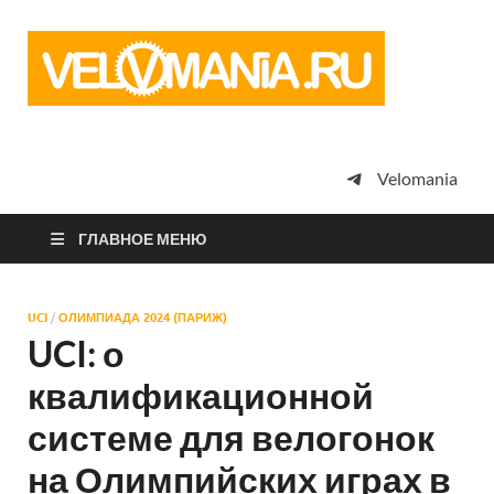
Vel
Сообщество
профессион
велоспорта,
энтузиастов
велотуризма
Velomania
просто
любителей
велосипедов
ГЛАВНОЕ МЕНЮ
UCI
/
ОЛИМПИАДА 2024 (ПАРИЖ)
UCI: о
квалификационной
системе для велогонок
на Олимпийских играх в