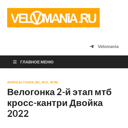
Vel
Сообщество
профессион
велоспорта,
энтузиастов
велотуризма
Velomania
просто
любителей
велосипедов
ГЛАВНОЕ МЕНЮ
АНОНСЫ ГОНОК (XC, XCO, XCM)
Велогонка 2-й этап мтб
кросс-кантри Двойка
2022