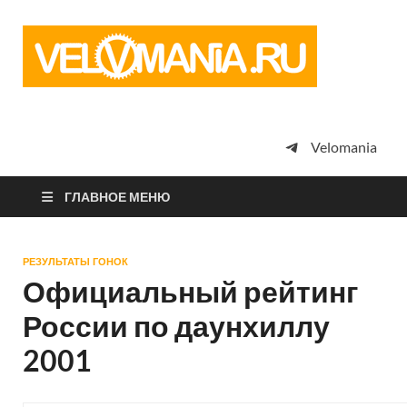
Vel
Сообщество
профессион
велоспорта,
энтузиастов
велотуризма
Velomania
просто
любителей
велосипедов
ГЛАВНОЕ МЕНЮ
РЕЗУЛЬТАТЫ ГОНОК
Официальный рейтинг
России по даунхиллу
2001