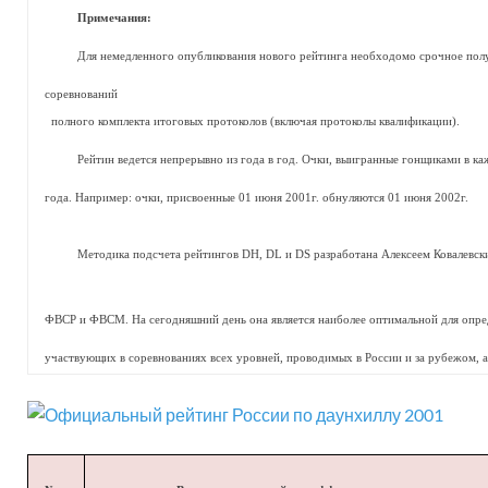
Примечания:
Для немедленного опубликования нового рейтинга необходомо срочное пол
соревнований
полного комплекта итоговых протоколов (включая протоколы квалификации).
Рейтин ведется непрерывно из года в год. Очки, выигранные гонщиками в ка
года. Например: очки, присвоенные 01 июня 2001г. обнуляются 01 июня 2002г.
Методика подсчета рейтингов DH, DL и DS разработана Алексеем Ковалевски
ФВСР и ФВСМ. На сегодняшний день она является наиболее оптимальной для опре
участвующих в соревнованиях всех уровней, проводимых в России и за рубежом, а