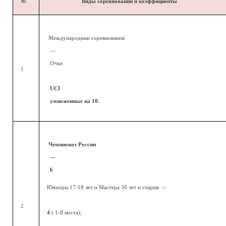
№
Виды соревнований и коэффициенты
Международные соревнования
—
Очки
1
UCI
умноженные на 10.
Чемпионат России
—
6
Юниоры 17-18 лет и Мастера 30 лет и старше —
2
4
( 1-8 места);