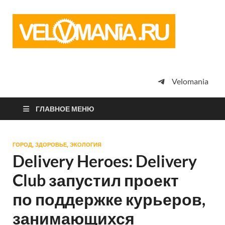
Vel
Сообщество
профессион
велоспорта,
энтузиастов
велотуризма
Velomania
просто
любителей
велосипедов
ГЛАВНОЕ МЕНЮ
ГОРОД, ЗДОРОВЬЕ, ЭКОЛОГИЯ
Delivery Heroes: Delivery
Club запустил проект
по поддержке курьеров,
занимающихся