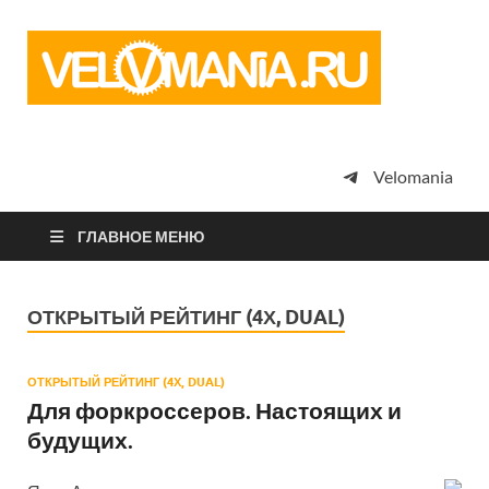
Vel
Сообщество
профессион
велоспорта,
энтузиастов
велотуризма
Velomania
просто
любителей
велосипедов
ГЛАВНОЕ МЕНЮ
ОТКРЫТЫЙ РЕЙТИНГ (4Х, DUAL)
ОТКРЫТЫЙ РЕЙТИНГ (4Х, DUAL)
Для форкроссеров. Настоящих и
будущих.