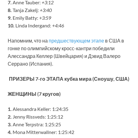
7.
Anne Tauber:
+3:12
8.
Tanja Zakelj:
+3:40
9.
Emily Batty:
+3:59
10.
Linda Indergand:
+4:46
Напомним, что на
предшествующем этапе
в США в
гонке по олимпийскому кросс-кантри победили
Алессандра Келлер (Швейцария) и Дэвид Валеро
Серрано (Испания).
ПРИЗЕРЫ 7-го ЭТАПА кубка мира (Сноушу, США)
ЖЕНЩИНЫ (7 кругов)
1.
Alessandra Keller: 1:24:35
2.
Jenny Rissveds: 1:25:12
3.
Anne Terpstra: 1:25:25
4.
Mona Mitterwallner: 1:25:42