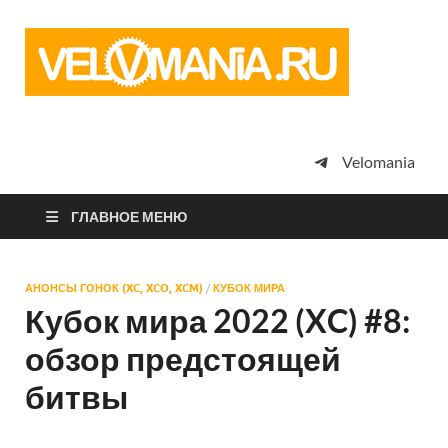
Vel
Сообщество
профессион
велоспорта,
энтузиастов
велотуризма
Velomania
просто
любителей
велосипедов
ГЛАВНОЕ МЕНЮ
АНОНСЫ ГОНОК (XC, XCO, XCM)
/
КУБОК МИРА
Кубок мира 2022 (XC) #8:
обзор предстоящей
битвы