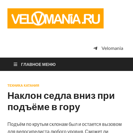
Vel
Сообщество
профессион
велоспорта,
энтузиастов
велотуризма
Velomania
просто
любителей
велосипедов
ГЛАВНОЕ МЕНЮ
ТЕХНИКА КАТАНИЯ
Наклон седла вниз при
подъёме в гору
Подъём по крутым склонам был и остается вызовом
для велосипедиста любого уровня. Сможет ли