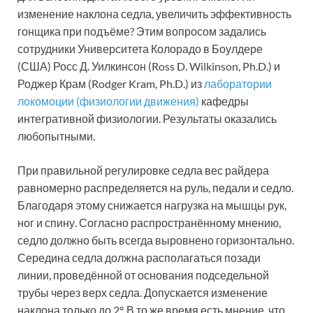
изменение наклона седла, увеличить эффективность
гонщика при подъёме? Этим вопросом задались
сотрудники Университета Колорадо в Боулдере
(США) Росс Д. Уилкинсон (Ross D. Wilkinson, Ph.D.) и
Роджер Крам (Rodger Kram, Ph.D.) из
лаборатории
локомоции (физиологии движения)
кафедры
интегративной физиологии. Результаты оказались
любопытными.
При правильной регулировке седла вес райдера
равномерно распределяется на руль, педали и седло.
Благодаря этому снижается нагрузка на мышцы рук,
ног и спину. Согласно распространённому мнению,
седло должно быть всегда выровнено горизонтально.
Середина седла должна располагаться позади
линии, проведённой от основания подседельной
трубы через верх седла. Допускается изменение
наклона только до 2°. В то же время есть мнение, что